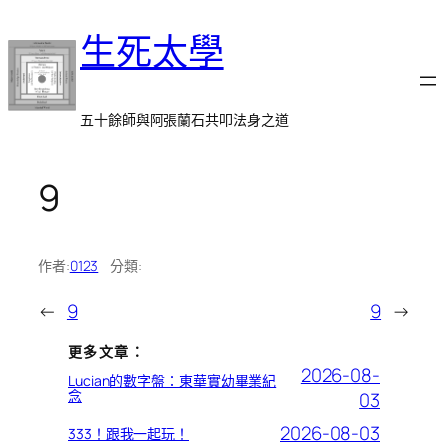
跳
生死太學
至
主
要
內
五十餘師與阿張蘭石共叩法身之道
容
9
作者:
0123
分類:
←
9
9
→
更多文章：
2026-08-
Lucian的數字盤：東華實幼畢業紀
念
03
2026-08-03
333！跟我一起玩！