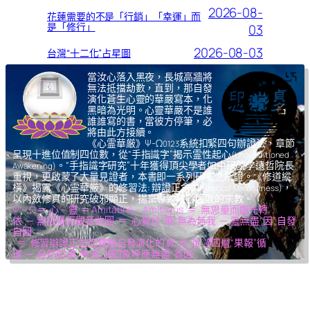
2026-08-
花蓮需要的不是「行銷」「幸運」而
是「修行」
03
2026-08-03
台灣“十二化”占星圖
當汝心落入黑夜，長城高牆將
無法抵擋劫數，直到，那自發
演化蒼生心靈的華嚴寫本，化
黑暗為光明。心靈華嚴不是誰
誰誰寫的書，當彼方停筆，必
將由此方接續。
《心霊華厳》Ψ-Ω
系統扣緊四句辦證法，章節
0123
呈現十進位值制四位數，從“手指識字”揭示霊性起心
(Unconditioned
。“手指識字研究”十年獲得頂尖學者如中研院李遠哲院長
Awakening)
重視，更啟蒙了大量見證者，本書即一系列研究之所證。《修道縱
橫》揭露《心霊華厳》的修習法: 辯證正念
，
(Dialectical Mindfulness)
以內斂修真的研究破邪顯正，揚棄導致核心腐敗的宗教。
Ψ – Ω ＝ 心 – 靈 ＝ Amitābhā – Amitāyus ＝ 無思量而臨光轉
依 ─ 無限量而觀音收圓 ＝ 心覺於“果”,無為無我 ─ 靈無盡“因”,自發
自圓
＝ 修習辯證正念而體驗自發演化的
氣,光,我,凈
四層“果報”循
環 ─ 自然如
復,坤,乾,逅
四象呼應無盡“善因”