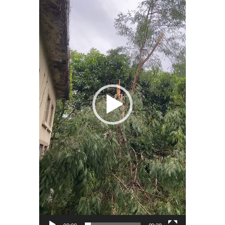
播
放
器