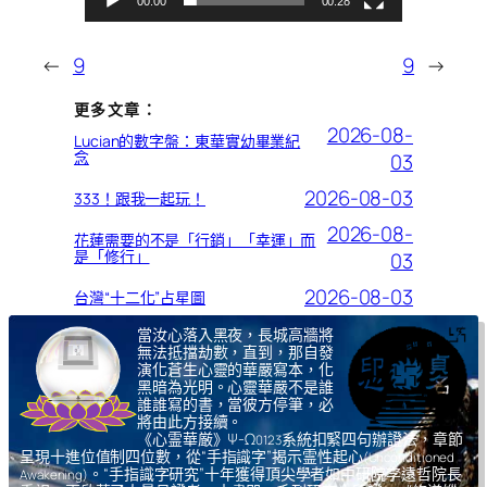
00:00
00:28
←
9
9
→
更多文章：
2026-08-
Lucian的數字盤：東華實幼畢業紀
念
03
2026-08-03
333！跟我一起玩！
2026-08-
花蓮需要的不是「行銷」「幸運」而
是「修行」
03
2026-08-03
台灣“十二化”占星圖
當汝心落入黑夜，長城高牆將
無法抵擋劫數，直到，那自發
演化蒼生心靈的華嚴寫本，化
黑暗為光明。心靈華嚴不是誰
誰誰寫的書，當彼方停筆，必
將由此方接續。
《心霊華厳》Ψ-Ω
系統扣緊四句辦證法，章節
0123
呈現十進位值制四位數，從“手指識字”揭示霊性起心
(Unconditioned
。“手指識字研究”十年獲得頂尖學者如中研院李遠哲院長
Awakening)