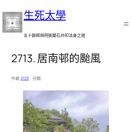
跳
生死太學
至
主
要
內
五十餘師與阿張蘭石共叩法身之道
容
2713. 居南邨的颱風
作者:
0123
分類:
視
訊
播
放
器