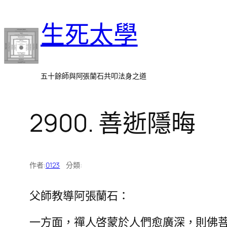
跳
生死太學
至
主
要
內
五十餘師與阿張蘭石共叩法身之道
容
2900. 善逝隱晦
作者:
0123
分類:
父師教導阿張蘭石：
一方面，禪人啓蒙於人們愈廣深，則佛