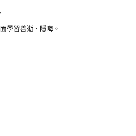
。
全面學習善逝、隱晦。