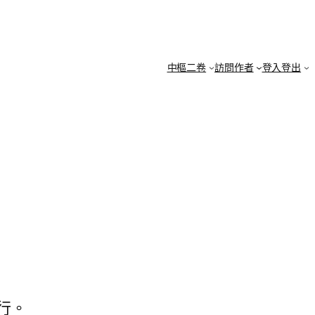
中樞二卷
訪問作者
登入登出
行。