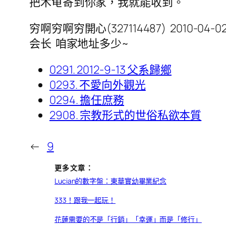
把木龟寄到你家，我就能收到。
穷啊穷啊穷開心(327114487) 2010-04-02 1
会长 咱家地址多少~
0291. 2012-9-13 父系歸鄉
0293. 不愛向外觀光
0294. 擔任庶務
2908. 宗教形式的世俗私欲本質
←
9
更多文章：
Lucian的數字盤：東華實幼畢業紀念
333！跟我一起玩！
花蓮需要的不是「行銷」「幸運」而是「修行」