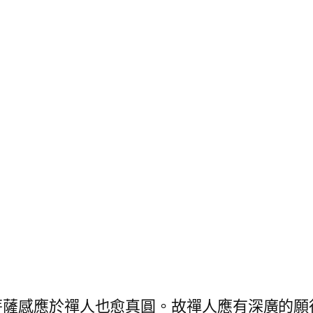
菩薩感應於禪人也愈真圓。故禪人應有深廣的願