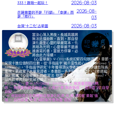
2026-08-03
333！跟我一起玩！
2026-08-
花蓮需要的不是「行銷」「幸運」而
是「修行」
03
2026-08-03
台灣“十二化”占星圖
當汝心落入黑夜，長城高牆將
無法抵擋劫數，直到，那自發
演化蒼生心靈的華嚴寫本，化
黑暗為光明。心靈華嚴不是誰
誰誰寫的書，當彼方停筆，必
將由此方接續。
《心霊華厳》Ψ-Ω
系統扣緊四句辦證法，章節
0123
呈現十進位值制四位數，從“手指識字”揭示霊性起心
(Unconditioned
。“手指識字研究”十年獲得頂尖學者如中研院李遠哲院長
Awakening)
重視，更啟蒙了大量見證者，本書即一系列研究之所證。《修道縱
橫》揭露《心霊華厳》的修習法: 辯證正念
，
(Dialectical Mindfulness)
以內斂修真的研究破邪顯正，揚棄導致核心腐敗的宗教。
Ψ – Ω ＝ 心 – 靈 ＝ Amitābhā – Amitāyus ＝ 無思量而臨光轉
依 ─ 無限量而觀音收圓 ＝ 心覺於“果”,無為無我 ─ 靈無盡“因”,自發
自圓
＝ 修習辯證正念而體驗自發演化的
氣,光,我,凈
四層“果報”循
環 ─ 自然如
復,坤,乾,逅
四象呼應無盡“善因”