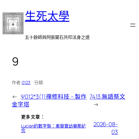
跳
生死太學
至
主
要
內
五十餘師與阿張蘭石共叩法身之道
容
9
作者:
0123
分類:
←
Ψ012*3(1)禪修科技 – 製作
7413.無語祭文
金字塔
→
更多文章：
2026-08-
Lucian的數字盤：東華實幼畢業紀
念
03