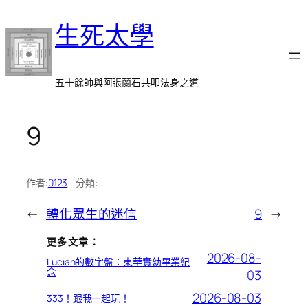
跳
生死太學
至
主
要
內
五十餘師與阿張蘭石共叩法身之道
容
9
作者:
0123
分類:
←
轉化眾生的迷信
9
→
更多文章：
2026-08-
Lucian的數字盤：東華實幼畢業紀
念
03
2026-08-03
333！跟我一起玩！