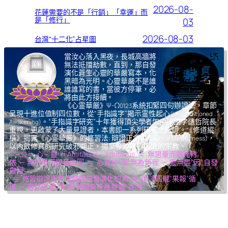
2026-08-
花蓮需要的不是「行銷」「幸運」而
是「修行」
03
2026-08-03
台灣“十二化”占星圖
當汝心落入黑夜，長城高牆將
無法抵擋劫數，直到，那自發
演化蒼生心靈的華嚴寫本，化
黑暗為光明。心靈華嚴不是誰
誰誰寫的書，當彼方停筆，必
將由此方接續。
《心霊華厳》Ψ-Ω
系統扣緊四句辦證法，章節
0123
呈現十進位值制四位數，從“手指識字”揭示霊性起心
(Unconditioned
。“手指識字研究”十年獲得頂尖學者如中研院李遠哲院長
Awakening)
重視，更啟蒙了大量見證者，本書即一系列研究之所證。《修道縱
橫》揭露《心霊華厳》的修習法: 辯證正念
，
(Dialectical Mindfulness)
以內斂修真的研究破邪顯正，揚棄導致核心腐敗的宗教。
Ψ – Ω ＝ 心 – 靈 ＝ Amitābhā – Amitāyus ＝ 無思量而臨光轉
依 ─ 無限量而觀音收圓 ＝ 心覺於“果”,無為無我 ─ 靈無盡“因”,自發
自圓
＝ 修習辯證正念而體驗自發演化的
氣,光,我,凈
四層“果報”循
環 ─ 自然如
復,坤,乾,逅
四象呼應無盡“善因”