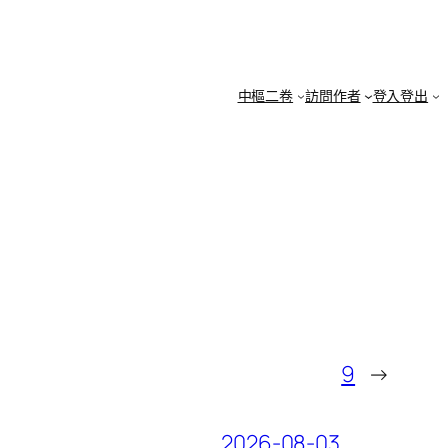
中樞二卷
訪問作者
登入登出
9
→
2026-08-03