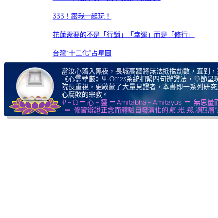
333！跟我一起玩！
花蓮需要的不是「行銷」「幸運」而是「修行」
台灣“十二化”占星圖
當汝心落入黑夜，長城高牆將無法抵擋劫數，直到，
《心霊華厳》Ψ-Ω
系統扣緊四句辦證法，章節呈現
0123
院長重視，更啟蒙了大量見證者，本書即一系列研究
心腐敗的宗教。
Ψ – Ω ＝ 心 – 靈 ＝ Amitābhā – Amitāy
＝ 修習辯證正念而體驗自發演化的
氣,光,我,凈
四層“