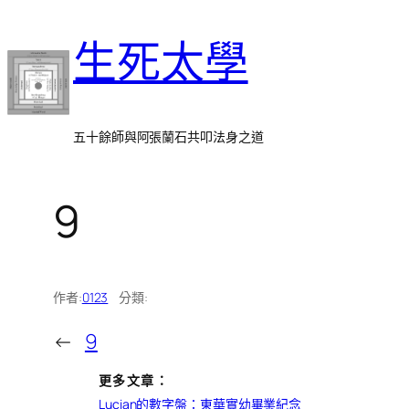
跳
生死太學
至
主
要
內
五十餘師與阿張蘭石共叩法身之道
容
9
作者:
0123
分類:
←
9
更多文章：
Lucian的數字盤：東華實幼畢業紀念