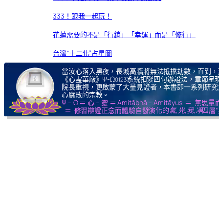
333！跟我一起玩！
花蓮需要的不是「行銷」「幸運」而是「修行」
台灣“十二化”占星圖
當汝心落入黑夜，長城高牆將無法抵擋劫數，直到，
《心霊華厳》Ψ-Ω
系統扣緊四句辦證法，章節呈現
0123
院長重視，更啟蒙了大量見證者，本書即一系列研究
心腐敗的宗教。
Ψ – Ω ＝ 心 – 靈 ＝ Amitābhā – Amitāy
＝ 修習辯證正念而體驗自發演化的
氣,光,我,凈
四層“