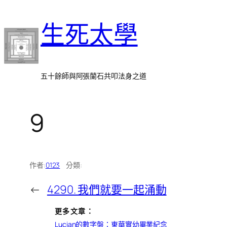
跳
生死太學
至
主
要
內
五十餘師與阿張蘭石共叩法身之道
容
9
作者:
0123
分類:
←
4290. 我們就要一起涌動
更多文章：
Lucian的數字盤：東華實幼畢業紀念