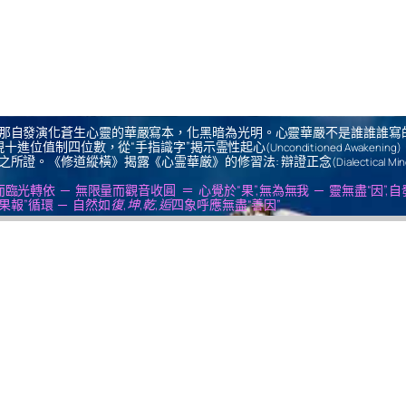
那自發演化蒼生心靈的華嚴寫本，化黑暗為光明。心靈華嚴不是誰誰誰寫
十進位值制四位數，從“手指識字”揭示霊性起心
(Unconditioned Awakening)
之所證。《修道縱橫》揭露《心霊華厳》的修習法: 辯證正念
(Dialectical Mi
us ＝ 無思量而臨光轉依 ─ 無限量而觀音收圓 ＝ 心覺於“果”,無為無我 ─ 靈無盡“因”,
果報”循環 ─ 自然如
復,坤,乾,逅
四象呼應無盡“善因”