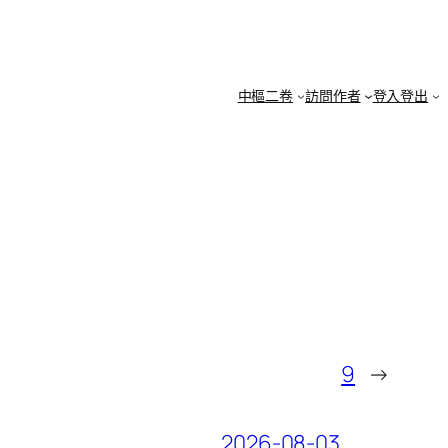
中樞二卷
訪問作者
登入登出
9
→
2026-08-03