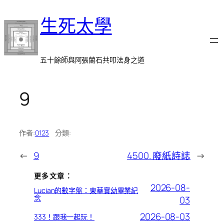
跳
生死太學
至
主
要
內
五十餘師與阿張蘭石共叩法身之道
容
9
作者:
0123
分類:
←
9
4500. 廢紙詩誌
→
更多文章：
2026-08-
Lucian的數字盤：東華實幼畢業紀
念
03
2026-08-03
333！跟我一起玩！