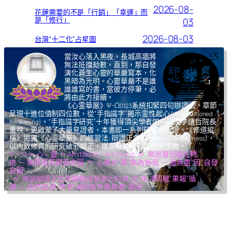
2026-08-
花蓮需要的不是「行銷」「幸運」而
是「修行」
03
2026-08-03
台灣“十二化”占星圖
當汝心落入黑夜，長城高牆將
無法抵擋劫數，直到，那自發
演化蒼生心靈的華嚴寫本，化
黑暗為光明。心靈華嚴不是誰
誰誰寫的書，當彼方停筆，必
將由此方接續。
《心霊華厳》Ψ-Ω
系統扣緊四句辦證法，章節
0123
呈現十進位值制四位數，從“手指識字”揭示霊性起心
(Unconditioned
。“手指識字研究”十年獲得頂尖學者如中研院李遠哲院長
Awakening)
重視，更啟蒙了大量見證者，本書即一系列研究之所證。《修道縱
橫》揭露《心霊華厳》的修習法: 辯證正念
，
(Dialectical Mindfulness)
以內斂修真的研究破邪顯正，揚棄導致核心腐敗的宗教。
Ψ – Ω ＝ 心 – 靈 ＝ Amitābhā – Amitāyus ＝ 無思量而臨光轉
依 ─ 無限量而觀音收圓 ＝ 心覺於“果”,無為無我 ─ 靈無盡“因”,自發
自圓
＝ 修習辯證正念而體驗自發演化的
氣,光,我,凈
四層“果報”循
環 ─ 自然如
復,坤,乾,逅
四象呼應無盡“善因”