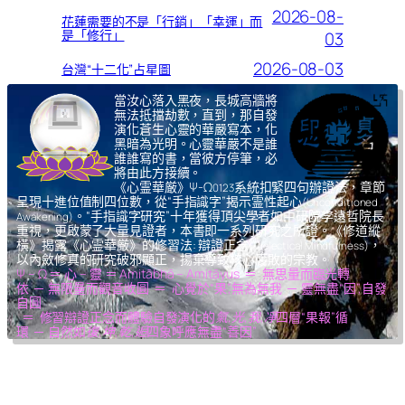
2026-08-
花蓮需要的不是「行銷」「幸運」而
是「修行」
03
2026-08-03
台灣“十二化”占星圖
當汝心落入黑夜，長城高牆將
無法抵擋劫數，直到，那自發
演化蒼生心靈的華嚴寫本，化
黑暗為光明。心靈華嚴不是誰
誰誰寫的書，當彼方停筆，必
將由此方接續。
《心霊華厳》Ψ-Ω
系統扣緊四句辦證法，章節
0123
呈現十進位值制四位數，從“手指識字”揭示霊性起心
(Unconditioned
。“手指識字研究”十年獲得頂尖學者如中研院李遠哲院長
Awakening)
重視，更啟蒙了大量見證者，本書即一系列研究之所證。《修道縱
橫》揭露《心霊華厳》的修習法: 辯證正念
，
(Dialectical Mindfulness)
以內斂修真的研究破邪顯正，揚棄導致核心腐敗的宗教。
Ψ – Ω ＝ 心 – 靈 ＝ Amitābhā – Amitāyus ＝ 無思量而臨光轉
依 ─ 無限量而觀音收圓 ＝ 心覺於“果”,無為無我 ─ 靈無盡“因”,自發
自圓
＝ 修習辯證正念而體驗自發演化的
氣,光,我,凈
四層“果報”循
環 ─ 自然如
復,坤,乾,逅
四象呼應無盡“善因”