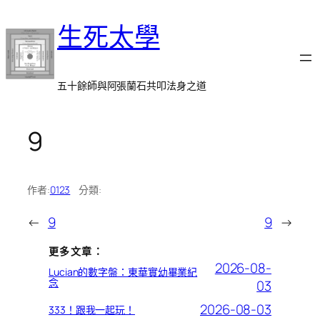
跳
生死太學
至
主
要
內
五十餘師與阿張蘭石共叩法身之道
容
9
作者:
0123
分類:
←
9
9
→
更多文章：
2026-08-
Lucian的數字盤：東華實幼畢業紀
念
03
2026-08-03
333！跟我一起玩！