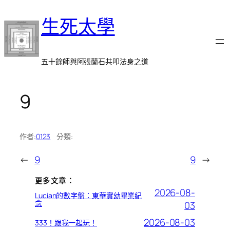
跳
生死太學
至
主
要
內
五十餘師與阿張蘭石共叩法身之道
容
9
作者:
0123
分類:
←
9
9
→
更多文章：
2026-08-
Lucian的數字盤：東華實幼畢業紀
念
03
2026-08-03
333！跟我一起玩！