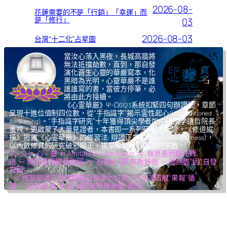
2026-08-
花蓮需要的不是「行銷」「幸運」而
是「修行」
03
2026-08-03
台灣“十二化”占星圖
當汝心落入黑夜，長城高牆將
無法抵擋劫數，直到，那自發
演化蒼生心靈的華嚴寫本，化
黑暗為光明。心靈華嚴不是誰
誰誰寫的書，當彼方停筆，必
將由此方接續。
《心霊華厳》Ψ-Ω
系統扣緊四句辦證法，章節
0123
呈現十進位值制四位數，從“手指識字”揭示霊性起心
(Unconditioned
。“手指識字研究”十年獲得頂尖學者如中研院李遠哲院長
Awakening)
重視，更啟蒙了大量見證者，本書即一系列研究之所證。《修道縱
橫》揭露《心霊華厳》的修習法: 辯證正念
，
(Dialectical Mindfulness)
以內斂修真的研究破邪顯正，揚棄導致核心腐敗的宗教。
Ψ – Ω ＝ 心 – 靈 ＝ Amitābhā – Amitāyus ＝ 無思量而臨光轉
依 ─ 無限量而觀音收圓 ＝ 心覺於“果”,無為無我 ─ 靈無盡“因”,自發
自圓
＝ 修習辯證正念而體驗自發演化的
氣,光,我,凈
四層“果報”循
環 ─ 自然如
復,坤,乾,逅
四象呼應無盡“善因”