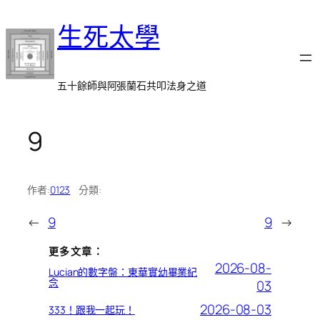
跳
生死太學
至
主
要
內
五十餘師與阿張蘭石共叩法身之道
容
9
作者:
0123
分類:
←
9
9
→
更多文章：
2026-08-
Lucian的數字盤：東華實幼畢業紀
念
03
2026-08-03
333！跟我一起玩！