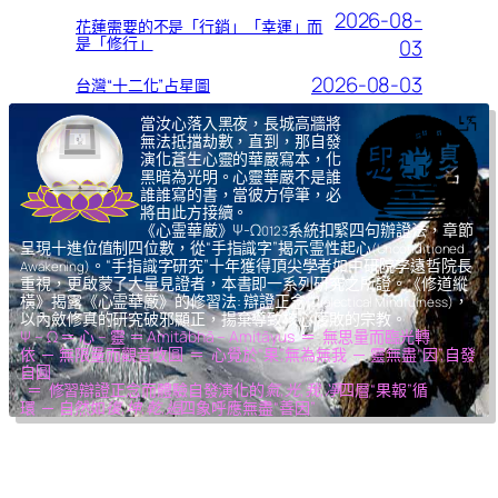
2026-08-
花蓮需要的不是「行銷」「幸運」而
是「修行」
03
2026-08-03
台灣“十二化”占星圖
當汝心落入黑夜，長城高牆將
無法抵擋劫數，直到，那自發
演化蒼生心靈的華嚴寫本，化
黑暗為光明。心靈華嚴不是誰
誰誰寫的書，當彼方停筆，必
將由此方接續。
《心霊華厳》Ψ-Ω
系統扣緊四句辦證法，章節
0123
呈現十進位值制四位數，從“手指識字”揭示霊性起心
(Unconditioned
。“手指識字研究”十年獲得頂尖學者如中研院李遠哲院長
Awakening)
重視，更啟蒙了大量見證者，本書即一系列研究之所證。《修道縱
橫》揭露《心霊華厳》的修習法: 辯證正念
，
(Dialectical Mindfulness)
以內斂修真的研究破邪顯正，揚棄導致核心腐敗的宗教。
Ψ – Ω ＝ 心 – 靈 ＝ Amitābhā – Amitāyus ＝ 無思量而臨光轉
依 ─ 無限量而觀音收圓 ＝ 心覺於“果”,無為無我 ─ 靈無盡“因”,自發
自圓
＝ 修習辯證正念而體驗自發演化的
氣,光,我,凈
四層“果報”循
環 ─ 自然如
復,坤,乾,逅
四象呼應無盡“善因”