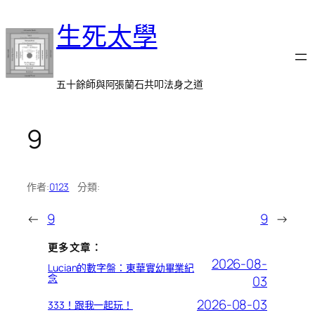
跳
生死太學
至
主
要
內
五十餘師與阿張蘭石共叩法身之道
容
9
作者:
0123
分類:
←
9
9
→
更多文章：
2026-08-
Lucian的數字盤：東華實幼畢業紀
念
03
2026-08-03
333！跟我一起玩！