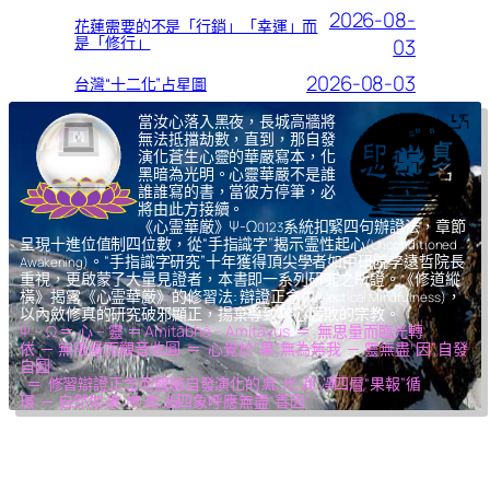
2026-08-
花蓮需要的不是「行銷」「幸運」而
是「修行」
03
2026-08-03
台灣“十二化”占星圖
當汝心落入黑夜，長城高牆將
無法抵擋劫數，直到，那自發
演化蒼生心靈的華嚴寫本，化
黑暗為光明。心靈華嚴不是誰
誰誰寫的書，當彼方停筆，必
將由此方接續。
《心霊華厳》Ψ-Ω
系統扣緊四句辦證法，章節
0123
呈現十進位值制四位數，從“手指識字”揭示霊性起心
(Unconditioned
。“手指識字研究”十年獲得頂尖學者如中研院李遠哲院長
Awakening)
重視，更啟蒙了大量見證者，本書即一系列研究之所證。《修道縱
橫》揭露《心霊華厳》的修習法: 辯證正念
，
(Dialectical Mindfulness)
以內斂修真的研究破邪顯正，揚棄導致核心腐敗的宗教。
Ψ – Ω ＝ 心 – 靈 ＝ Amitābhā – Amitāyus ＝ 無思量而臨光轉
依 ─ 無限量而觀音收圓 ＝ 心覺於“果”,無為無我 ─ 靈無盡“因”,自發
自圓
＝ 修習辯證正念而體驗自發演化的
氣,光,我,凈
四層“果報”循
環 ─ 自然如
復,坤,乾,逅
四象呼應無盡“善因”