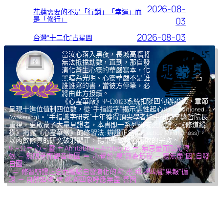
2026-08-
花蓮需要的不是「行銷」「幸運」而
是「修行」
03
2026-08-03
台灣“十二化”占星圖
當汝心落入黑夜，長城高牆將
無法抵擋劫數，直到，那自發
演化蒼生心靈的華嚴寫本，化
黑暗為光明。心靈華嚴不是誰
誰誰寫的書，當彼方停筆，必
將由此方接續。
《心霊華厳》Ψ-Ω
系統扣緊四句辦證法，章節
0123
呈現十進位值制四位數，從“手指識字”揭示霊性起心
(Unconditioned
。“手指識字研究”十年獲得頂尖學者如中研院李遠哲院長
Awakening)
重視，更啟蒙了大量見證者，本書即一系列研究之所證。《修道縱
橫》揭露《心霊華厳》的修習法: 辯證正念
，
(Dialectical Mindfulness)
以內斂修真的研究破邪顯正，揚棄導致核心腐敗的宗教。
Ψ – Ω ＝ 心 – 靈 ＝ Amitābhā – Amitāyus ＝ 無思量而臨光轉
依 ─ 無限量而觀音收圓 ＝ 心覺於“果”,無為無我 ─ 靈無盡“因”,自發
自圓
＝ 修習辯證正念而體驗自發演化的
氣,光,我,凈
四層“果報”循
環 ─ 自然如
復,坤,乾,逅
四象呼應無盡“善因”