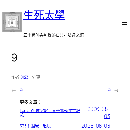
跳
生死太學
至
主
要
內
五十餘師與阿張蘭石共叩法身之道
容
9
作者:
0123
分類:
←
9
9
→
更多文章：
2026-08-
Lucian的數字盤：東華實幼畢業紀
念
03
2026-08-03
333！跟我一起玩！