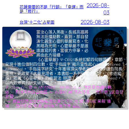
2026-08-
花蓮需要的不是「行銷」「幸運」而
是「修行」
03
2026-08-03
台灣“十二化”占星圖
當汝心落入黑夜，長城高牆將
無法抵擋劫數，直到，那自發
演化蒼生心靈的華嚴寫本，化
黑暗為光明。心靈華嚴不是誰
誰誰寫的書，當彼方停筆，必
將由此方接續。
《心霊華厳》Ψ-Ω
系統扣緊四句辦證法，章節
0123
呈現十進位值制四位數，從“手指識字”揭示霊性起心
(Unconditioned
。“手指識字研究”十年獲得頂尖學者如中研院李遠哲院長
Awakening)
重視，更啟蒙了大量見證者，本書即一系列研究之所證。《修道縱
橫》揭露《心霊華厳》的修習法: 辯證正念
，
(Dialectical Mindfulness)
以內斂修真的研究破邪顯正，揚棄導致核心腐敗的宗教。
Ψ – Ω ＝ 心 – 靈 ＝ Amitābhā – Amitāyus ＝ 無思量而臨光轉
依 ─ 無限量而觀音收圓 ＝ 心覺於“果”,無為無我 ─ 靈無盡“因”,自發
自圓
＝ 修習辯證正念而體驗自發演化的
氣,光,我,凈
四層“果報”循
環 ─ 自然如
復,坤,乾,逅
四象呼應無盡“善因”