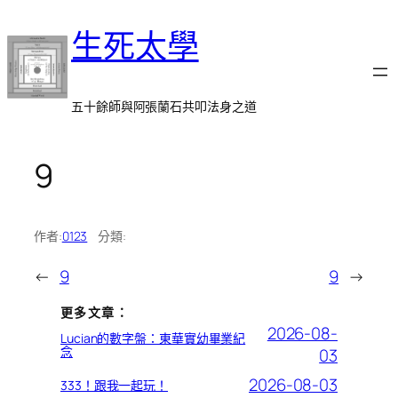
跳
生死太學
至
主
要
內
五十餘師與阿張蘭石共叩法身之道
容
9
作者:
0123
分類:
←
9
9
→
更多文章：
2026-08-
Lucian的數字盤：東華實幼畢業紀
念
03
2026-08-03
333！跟我一起玩！