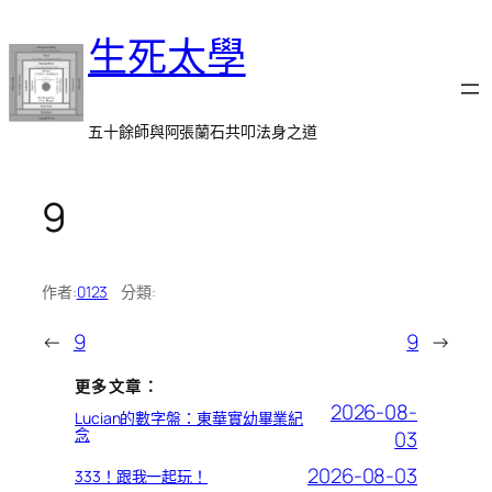
跳
生死太學
至
主
要
內
五十餘師與阿張蘭石共叩法身之道
容
9
作者:
0123
分類:
←
9
9
→
更多文章：
2026-08-
Lucian的數字盤：東華實幼畢業紀
念
03
2026-08-03
333！跟我一起玩！