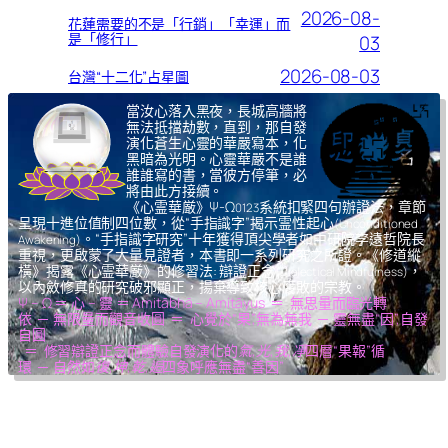
2026-08-
花蓮需要的不是「行銷」「幸運」而
是「修行」
03
2026-08-03
台灣“十二化”占星圖
當汝心落入黑夜，長城高牆將
無法抵擋劫數，直到，那自發
演化蒼生心靈的華嚴寫本，化
黑暗為光明。心靈華嚴不是誰
誰誰寫的書，當彼方停筆，必
將由此方接續。
《心霊華厳》Ψ-Ω
系統扣緊四句辦證法，章節
0123
呈現十進位值制四位數，從“手指識字”揭示霊性起心
(Unconditioned
。“手指識字研究”十年獲得頂尖學者如中研院李遠哲院長
Awakening)
重視，更啟蒙了大量見證者，本書即一系列研究之所證。《修道縱
橫》揭露《心霊華厳》的修習法: 辯證正念
，
(Dialectical Mindfulness)
以內斂修真的研究破邪顯正，揚棄導致核心腐敗的宗教。
Ψ – Ω ＝ 心 – 靈 ＝ Amitābhā – Amitāyus ＝ 無思量而臨光轉
依 ─ 無限量而觀音收圓 ＝ 心覺於“果”,無為無我 ─ 靈無盡“因”,自發
自圓
＝ 修習辯證正念而體驗自發演化的
氣,光,我,凈
四層“果報”循
環 ─ 自然如
復,坤,乾,逅
四象呼應無盡“善因”