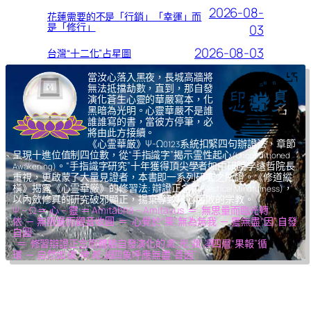
2026-08-
花蓮需要的不是「行銷」「幸運」而
是「修行」
03
2026-08-03
台灣“十二化”占星圖
當汝心落入黑夜，長城高牆將
無法抵擋劫數，直到，那自發
演化蒼生心靈的華嚴寫本，化
黑暗為光明。心靈華嚴不是誰
誰誰寫的書，當彼方停筆，必
將由此方接續。
《心霊華厳》Ψ-Ω
系統扣緊四句辦證法，章節
0123
呈現十進位值制四位數，從“手指識字”揭示霊性起心
(Unconditioned
。“手指識字研究”十年獲得頂尖學者如中研院李遠哲院長
Awakening)
重視，更啟蒙了大量見證者，本書即一系列研究之所證。《修道縱
橫》揭露《心霊華厳》的修習法: 辯證正念
，
(Dialectical Mindfulness)
以內斂修真的研究破邪顯正，揚棄導致核心腐敗的宗教。
Ψ – Ω ＝ 心 – 靈 ＝ Amitābhā – Amitāyus ＝ 無思量而臨光轉
依 ─ 無限量而觀音收圓 ＝ 心覺於“果”,無為無我 ─ 靈無盡“因”,自發
自圓
＝ 修習辯證正念而體驗自發演化的
氣,光,我,凈
四層“果報”循
環 ─ 自然如
復,坤,乾,逅
四象呼應無盡“善因”