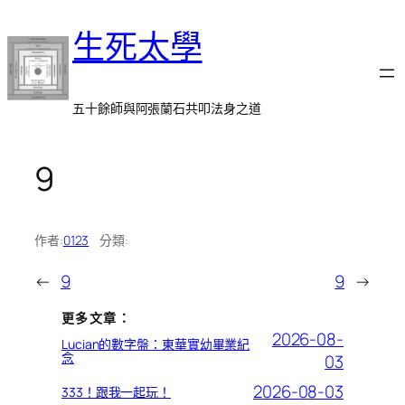
跳
生死太學
至
主
要
內
五十餘師與阿張蘭石共叩法身之道
容
9
作者:
0123
分類:
←
9
9
→
更多文章：
2026-08-
Lucian的數字盤：東華實幼畢業紀
念
03
2026-08-03
333！跟我一起玩！