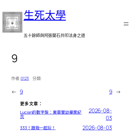
跳
生死太學
至
主
要
內
五十餘師與阿張蘭石共叩法身之道
容
9
作者:
0123
分類:
←
9
9
→
更多文章：
2026-08-
Lucian的數字盤：東華實幼畢業紀
念
03
2026-08-03
333！跟我一起玩！