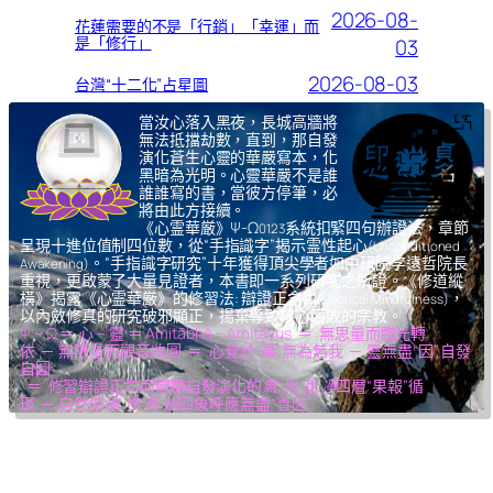
2026-08-
花蓮需要的不是「行銷」「幸運」而
是「修行」
03
2026-08-03
台灣“十二化”占星圖
當汝心落入黑夜，長城高牆將
無法抵擋劫數，直到，那自發
演化蒼生心靈的華嚴寫本，化
黑暗為光明。心靈華嚴不是誰
誰誰寫的書，當彼方停筆，必
將由此方接續。
《心霊華厳》Ψ-Ω
系統扣緊四句辦證法，章節
0123
呈現十進位值制四位數，從“手指識字”揭示霊性起心
(Unconditioned
。“手指識字研究”十年獲得頂尖學者如中研院李遠哲院長
Awakening)
重視，更啟蒙了大量見證者，本書即一系列研究之所證。《修道縱
橫》揭露《心霊華厳》的修習法: 辯證正念
，
(Dialectical Mindfulness)
以內斂修真的研究破邪顯正，揚棄導致核心腐敗的宗教。
Ψ – Ω ＝ 心 – 靈 ＝ Amitābhā – Amitāyus ＝ 無思量而臨光轉
依 ─ 無限量而觀音收圓 ＝ 心覺於“果”,無為無我 ─ 靈無盡“因”,自發
自圓
＝ 修習辯證正念而體驗自發演化的
氣,光,我,凈
四層“果報”循
環 ─ 自然如
復,坤,乾,逅
四象呼應無盡“善因”