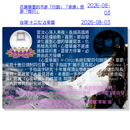
2026-08-
花蓮需要的不是「行銷」「幸運」而
是「修行」
03
2026-08-03
台灣“十二化”占星圖
當汝心落入黑夜，長城高牆將
無法抵擋劫數，直到，那自發
演化蒼生心靈的華嚴寫本，化
黑暗為光明。心靈華嚴不是誰
誰誰寫的書，當彼方停筆，必
將由此方接續。
《心霊華厳》Ψ-Ω
系統扣緊四句辦證法，章節
0123
呈現十進位值制四位數，從“手指識字”揭示霊性起心
(Unconditioned
。“手指識字研究”十年獲得頂尖學者如中研院李遠哲院長
Awakening)
重視，更啟蒙了大量見證者，本書即一系列研究之所證。《修道縱
橫》揭露《心霊華厳》的修習法: 辯證正念
，
(Dialectical Mindfulness)
以內斂修真的研究破邪顯正，揚棄導致核心腐敗的宗教。
Ψ – Ω ＝ 心 – 靈 ＝ Amitābhā – Amitāyus ＝ 無思量而臨光轉
依 ─ 無限量而觀音收圓 ＝ 心覺於“果”,無為無我 ─ 靈無盡“因”,自發
自圓
＝ 修習辯證正念而體驗自發演化的
氣,光,我,凈
四層“果報”循
環 ─ 自然如
復,坤,乾,逅
四象呼應無盡“善因”