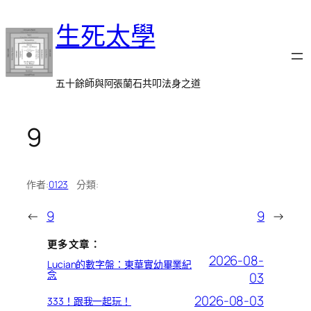
跳
生死太學
至
主
要
內
五十餘師與阿張蘭石共叩法身之道
容
9
作者:
0123
分類:
←
9
9
→
更多文章：
2026-08-
Lucian的數字盤：東華實幼畢業紀
念
03
2026-08-03
333！跟我一起玩！