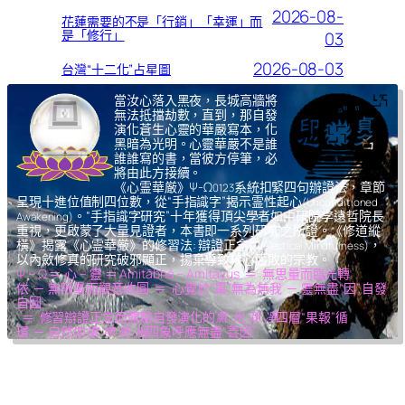
2026-08-
花蓮需要的不是「行銷」「幸運」而
是「修行」
03
2026-08-03
台灣“十二化”占星圖
當汝心落入黑夜，長城高牆將
無法抵擋劫數，直到，那自發
演化蒼生心靈的華嚴寫本，化
黑暗為光明。心靈華嚴不是誰
誰誰寫的書，當彼方停筆，必
將由此方接續。
《心霊華厳》Ψ-Ω
系統扣緊四句辦證法，章節
0123
呈現十進位值制四位數，從“手指識字”揭示霊性起心
(Unconditioned
。“手指識字研究”十年獲得頂尖學者如中研院李遠哲院長
Awakening)
重視，更啟蒙了大量見證者，本書即一系列研究之所證。《修道縱
橫》揭露《心霊華厳》的修習法: 辯證正念
，
(Dialectical Mindfulness)
以內斂修真的研究破邪顯正，揚棄導致核心腐敗的宗教。
Ψ – Ω ＝ 心 – 靈 ＝ Amitābhā – Amitāyus ＝ 無思量而臨光轉
依 ─ 無限量而觀音收圓 ＝ 心覺於“果”,無為無我 ─ 靈無盡“因”,自發
自圓
＝ 修習辯證正念而體驗自發演化的
氣,光,我,凈
四層“果報”循
環 ─ 自然如
復,坤,乾,逅
四象呼應無盡“善因”