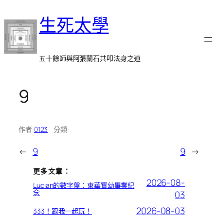
跳
生死太學
至
主
要
內
五十餘師與阿張蘭石共叩法身之道
容
9
作者:
0123
分類:
←
9
9
→
更多文章：
2026-08-
Lucian的數字盤：東華實幼畢業紀
念
03
2026-08-03
333！跟我一起玩！