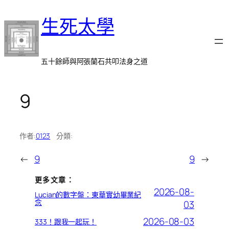
跳
生死太學
至
主
要
內
五十餘師與阿張蘭石共叩法身之道
容
9
作者:
0123
分類:
←
9
9
→
更多文章：
2026-08-
Lucian的數字盤：東華實幼畢業紀
念
03
2026-08-03
333！跟我一起玩！