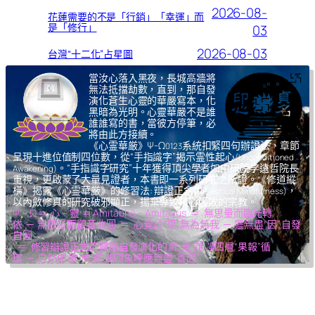
2026-08-
花蓮需要的不是「行銷」「幸運」而
是「修行」
03
2026-08-03
台灣“十二化”占星圖
當汝心落入黑夜，長城高牆將
無法抵擋劫數，直到，那自發
演化蒼生心靈的華嚴寫本，化
黑暗為光明。心靈華嚴不是誰
誰誰寫的書，當彼方停筆，必
將由此方接續。
《心霊華厳》Ψ-Ω
系統扣緊四句辦證法，章節
0123
呈現十進位值制四位數，從“手指識字”揭示霊性起心
(Unconditioned
。“手指識字研究”十年獲得頂尖學者如中研院李遠哲院長
Awakening)
重視，更啟蒙了大量見證者，本書即一系列研究之所證。《修道縱
橫》揭露《心霊華厳》的修習法: 辯證正念
，
(Dialectical Mindfulness)
以內斂修真的研究破邪顯正，揚棄導致核心腐敗的宗教。
Ψ – Ω ＝ 心 – 靈 ＝ Amitābhā – Amitāyus ＝ 無思量而臨光轉
依 ─ 無限量而觀音收圓 ＝ 心覺於“果”,無為無我 ─ 靈無盡“因”,自發
自圓
＝ 修習辯證正念而體驗自發演化的
氣,光,我,凈
四層“果報”循
環 ─ 自然如
復,坤,乾,逅
四象呼應無盡“善因”