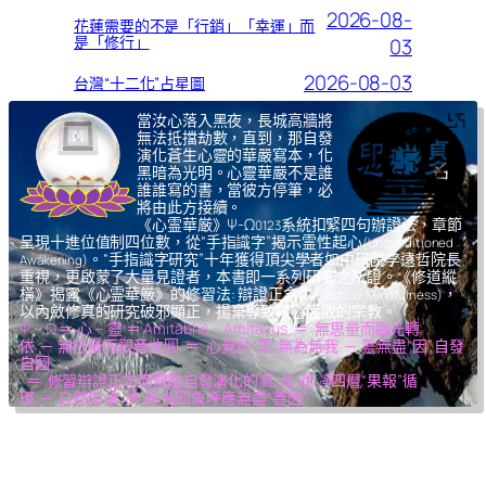
2026-08-
花蓮需要的不是「行銷」「幸運」而
是「修行」
03
2026-08-03
台灣“十二化”占星圖
當汝心落入黑夜，長城高牆將
無法抵擋劫數，直到，那自發
演化蒼生心靈的華嚴寫本，化
黑暗為光明。心靈華嚴不是誰
誰誰寫的書，當彼方停筆，必
將由此方接續。
《心霊華厳》Ψ-Ω
系統扣緊四句辦證法，章節
0123
呈現十進位值制四位數，從“手指識字”揭示霊性起心
(Unconditioned
。“手指識字研究”十年獲得頂尖學者如中研院李遠哲院長
Awakening)
重視，更啟蒙了大量見證者，本書即一系列研究之所證。《修道縱
橫》揭露《心霊華厳》的修習法: 辯證正念
，
(Dialectical Mindfulness)
以內斂修真的研究破邪顯正，揚棄導致核心腐敗的宗教。
Ψ – Ω ＝ 心 – 靈 ＝ Amitābhā – Amitāyus ＝ 無思量而臨光轉
依 ─ 無限量而觀音收圓 ＝ 心覺於“果”,無為無我 ─ 靈無盡“因”,自發
自圓
＝ 修習辯證正念而體驗自發演化的
氣,光,我,凈
四層“果報”循
環 ─ 自然如
復,坤,乾,逅
四象呼應無盡“善因”