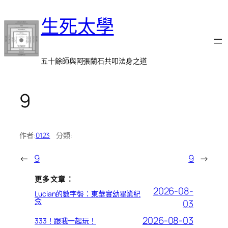
跳
生死太學
至
主
要
內
五十餘師與阿張蘭石共叩法身之道
容
9
作者:
0123
分類:
←
9
9
→
更多文章：
2026-08-
Lucian的數字盤：東華實幼畢業紀
念
03
2026-08-03
333！跟我一起玩！