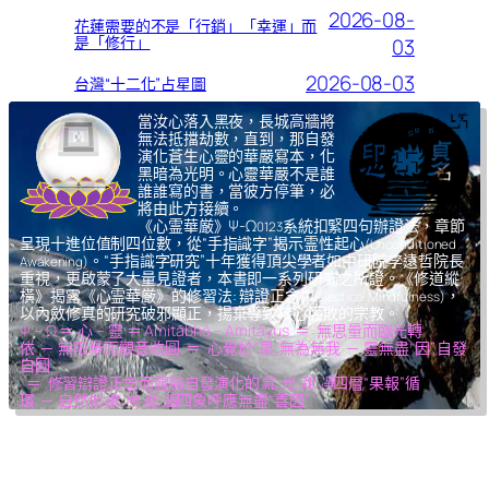
2026-08-
花蓮需要的不是「行銷」「幸運」而
是「修行」
03
2026-08-03
台灣“十二化”占星圖
當汝心落入黑夜，長城高牆將
無法抵擋劫數，直到，那自發
演化蒼生心靈的華嚴寫本，化
黑暗為光明。心靈華嚴不是誰
誰誰寫的書，當彼方停筆，必
將由此方接續。
《心霊華厳》Ψ-Ω
系統扣緊四句辦證法，章節
0123
呈現十進位值制四位數，從“手指識字”揭示霊性起心
(Unconditioned
。“手指識字研究”十年獲得頂尖學者如中研院李遠哲院長
Awakening)
重視，更啟蒙了大量見證者，本書即一系列研究之所證。《修道縱
橫》揭露《心霊華厳》的修習法: 辯證正念
，
(Dialectical Mindfulness)
以內斂修真的研究破邪顯正，揚棄導致核心腐敗的宗教。
Ψ – Ω ＝ 心 – 靈 ＝ Amitābhā – Amitāyus ＝ 無思量而臨光轉
依 ─ 無限量而觀音收圓 ＝ 心覺於“果”,無為無我 ─ 靈無盡“因”,自發
自圓
＝ 修習辯證正念而體驗自發演化的
氣,光,我,凈
四層“果報”循
環 ─ 自然如
復,坤,乾,逅
四象呼應無盡“善因”