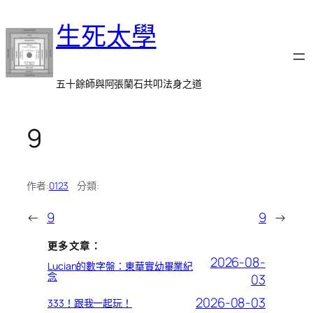
跳
生死太學
至
主
要
內
五十餘師與阿張蘭石共叩法身之道
容
9
作者:
0123
分類:
←
9
9
→
更多文章：
2026-08-
Lucian的數字盤：東華實幼畢業紀
念
03
2026-08-03
333！跟我一起玩！