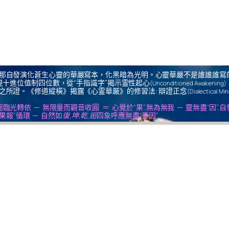
那自發演化蒼生心靈的華嚴寫本，化黑暗為光明。心靈華嚴不是誰誰誰寫
十進位值制四位數，從“手指識字”揭示霊性起心
(Unconditioned Awakening)
之所證。《修道縱橫》揭露《心霊華厳》的修習法: 辯證正念
(Dialectical Mi
us ＝ 無思量而臨光轉依 ─ 無限量而觀音收圓 ＝ 心覺於“果”,無為無我 ─ 靈無盡“因”,
果報”循環 ─ 自然如
復,坤,乾,逅
四象呼應無盡“善因”