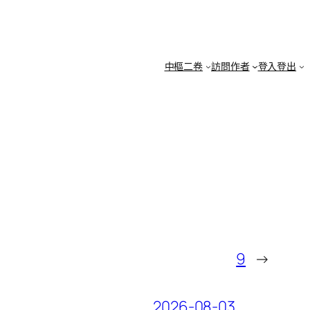
中樞二卷
訪問作者
登入登出
9
→
2026-08-03