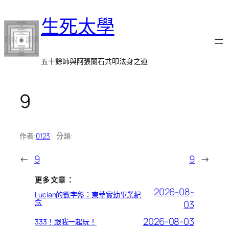
跳
生死太學
至
主
要
內
五十餘師與阿張蘭石共叩法身之道
容
9
作者:
0123
分類:
←
9
9
→
更多文章：
2026-08-
Lucian的數字盤：東華實幼畢業紀
念
03
2026-08-03
333！跟我一起玩！