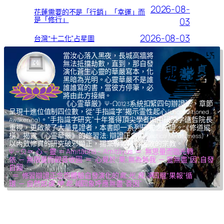
2026-08-
花蓮需要的不是「行銷」「幸運」而
是「修行」
03
2026-08-03
台灣“十二化”占星圖
當汝心落入黑夜，長城高牆將
無法抵擋劫數，直到，那自發
演化蒼生心靈的華嚴寫本，化
黑暗為光明。心靈華嚴不是誰
誰誰寫的書，當彼方停筆，必
將由此方接續。
《心霊華厳》Ψ-Ω
系統扣緊四句辦證法，章節
0123
呈現十進位值制四位數，從“手指識字”揭示霊性起心
(Unconditioned
。“手指識字研究”十年獲得頂尖學者如中研院李遠哲院長
Awakening)
重視，更啟蒙了大量見證者，本書即一系列研究之所證。《修道縱
橫》揭露《心霊華厳》的修習法: 辯證正念
，
(Dialectical Mindfulness)
以內斂修真的研究破邪顯正，揚棄導致核心腐敗的宗教。
Ψ – Ω ＝ 心 – 靈 ＝ Amitābhā – Amitāyus ＝ 無思量而臨光轉
依 ─ 無限量而觀音收圓 ＝ 心覺於“果”,無為無我 ─ 靈無盡“因”,自發
自圓
＝ 修習辯證正念而體驗自發演化的
氣,光,我,凈
四層“果報”循
環 ─ 自然如
復,坤,乾,逅
四象呼應無盡“善因”