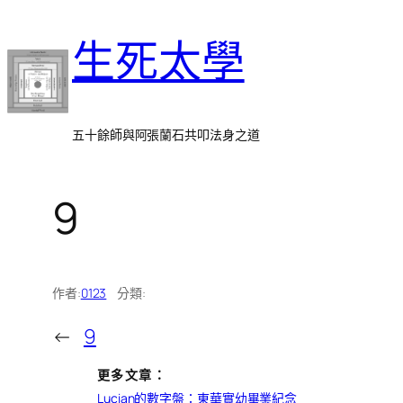
跳
生死太學
至
主
要
內
五十餘師與阿張蘭石共叩法身之道
容
9
作者:
0123
分類:
←
9
更多文章：
Lucian的數字盤：東華實幼畢業紀念