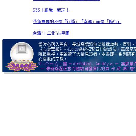
333！跟我一起玩！
花蓮需要的不是「行銷」「幸運」而是「修行」
台灣“十二化”占星圖
當汝心落入黑夜，長城高牆將無法抵擋劫數，直到，
《心霊華厳》Ψ-Ω
系統扣緊四句辦證法，章節呈現
0123
院長重視，更啟蒙了大量見證者，本書即一系列研究
心腐敗的宗教。
Ψ – Ω ＝ 心 – 靈 ＝ Amitābhā – Amitāy
＝ 修習辯證正念而體驗自發演化的
氣,光,我,凈
四層“