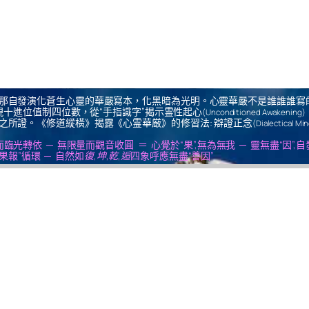
那自發演化蒼生心靈的華嚴寫本，化黑暗為光明。心靈華嚴不是誰誰誰寫
十進位值制四位數，從“手指識字”揭示霊性起心
(Unconditioned Awakening)
之所證。《修道縱橫》揭露《心霊華厳》的修習法: 辯證正念
(Dialectical Mi
us ＝ 無思量而臨光轉依 ─ 無限量而觀音收圓 ＝ 心覺於“果”,無為無我 ─ 靈無盡“因”,
果報”循環 ─ 自然如
復,坤,乾,逅
四象呼應無盡“善因”