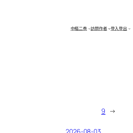
中樞二卷
訪問作者
登入登出
9
→
2026-08-03