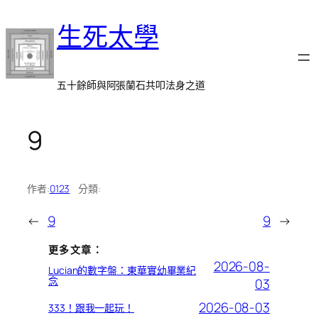
跳
生死太學
至
主
要
內
五十餘師與阿張蘭石共叩法身之道
容
9
作者:
0123
分類:
←
9
9
→
更多文章：
2026-08-
Lucian的數字盤：東華實幼畢業紀
念
03
2026-08-03
333！跟我一起玩！