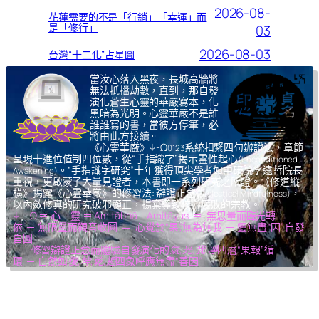
2026-08-
花蓮需要的不是「行銷」「幸運」而
是「修行」
03
2026-08-03
台灣“十二化”占星圖
當汝心落入黑夜，長城高牆將
無法抵擋劫數，直到，那自發
演化蒼生心靈的華嚴寫本，化
黑暗為光明。心靈華嚴不是誰
誰誰寫的書，當彼方停筆，必
將由此方接續。
《心霊華厳》Ψ-Ω
系統扣緊四句辦證法，章節
0123
呈現十進位值制四位數，從“手指識字”揭示霊性起心
(Unconditioned
。“手指識字研究”十年獲得頂尖學者如中研院李遠哲院長
Awakening)
重視，更啟蒙了大量見證者，本書即一系列研究之所證。《修道縱
橫》揭露《心霊華厳》的修習法: 辯證正念
，
(Dialectical Mindfulness)
以內斂修真的研究破邪顯正，揚棄導致核心腐敗的宗教。
Ψ – Ω ＝ 心 – 靈 ＝ Amitābhā – Amitāyus ＝ 無思量而臨光轉
依 ─ 無限量而觀音收圓 ＝ 心覺於“果”,無為無我 ─ 靈無盡“因”,自發
自圓
＝ 修習辯證正念而體驗自發演化的
氣,光,我,凈
四層“果報”循
環 ─ 自然如
復,坤,乾,逅
四象呼應無盡“善因”