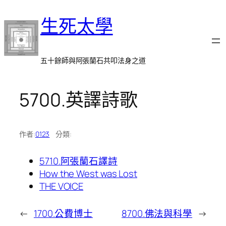
跳
生死太學
至
主
要
內
五十餘師與阿張蘭石共叩法身之道
容
5700.英譯詩歌
作者:
0123
分類:
5710.阿張蘭石譯詩
How the West was Lost
THE VOICE
←
1700.公費博士
8700.佛法與科學
→