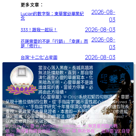
更多文章：
2026-08-
Lucian的數字盤：東華實幼畢業紀
念
03
2026-08-03
333！跟我一起玩！
2026-08-
花蓮需要的不是「行銷」「幸運」而
是「修行」
03
2026-08-03
台灣“十二化”占星圖
當汝心落入黑夜，長城高牆將
無法抵擋劫數，直到，那自發
演化蒼生心靈的華嚴寫本，化
黑暗為光明。心靈華嚴不是誰
誰誰寫的書，當彼方停筆，必
將由此方接續。
《心霊華厳》Ψ-Ω
系統扣緊四句辦證法，章節
0123
呈現十進位值制四位數，從“手指識字”揭示霊性起心
(Unconditioned
。“手指識字研究”十年獲得頂尖學者如中研院李遠哲院長
Awakening)
重視，更啟蒙了大量見證者，本書即一系列研究之所證。《修道縱
橫》揭露《心霊華厳》的修習法: 辯證正念
，
(Dialectical Mindfulness)
以內斂修真的研究破邪顯正，揚棄導致核心腐敗的宗教。
Ψ – Ω ＝ 心 – 靈 ＝ Amitābhā – Amitāyus ＝ 無思量而臨光轉
依 ─ 無限量而觀音收圓 ＝ 心覺於“果”,無為無我 ─ 靈無盡“因”,自發
自圓