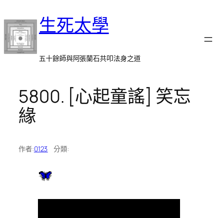
跳
生死太學
至
主
要
內
五十餘師與阿張蘭石共叩法身之道
容
5800. [心起童謠] 笑忘
緣
作者:
0123
分類: