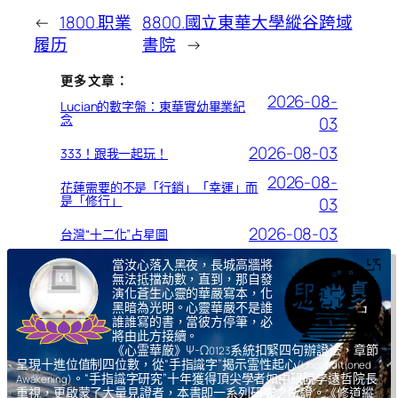
←
1800.职業
8800.國立東華大學縱谷跨域
履历
書院
→
更多文章：
2026-08-
Lucian的數字盤：東華實幼畢業紀
念
03
2026-08-03
333！跟我一起玩！
2026-08-
花蓮需要的不是「行銷」「幸運」而
是「修行」
03
2026-08-03
台灣“十二化”占星圖
當汝心落入黑夜，長城高牆將
無法抵擋劫數，直到，那自發
演化蒼生心靈的華嚴寫本，化
黑暗為光明。心靈華嚴不是誰
誰誰寫的書，當彼方停筆，必
將由此方接續。
《心霊華厳》Ψ-Ω
系統扣緊四句辦證法，章節
0123
呈現十進位值制四位數，從“手指識字”揭示霊性起心
(Unconditioned
。“手指識字研究”十年獲得頂尖學者如中研院李遠哲院長
Awakening)
重視，更啟蒙了大量見證者，本書即一系列研究之所證。《修道縱