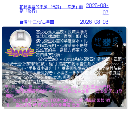
2026-08-
花蓮需要的不是「行銷」「幸運」而
是「修行」
03
2026-08-03
台灣“十二化”占星圖
當汝心落入黑夜，長城高牆將
無法抵擋劫數，直到，那自發
演化蒼生心靈的華嚴寫本，化
黑暗為光明。心靈華嚴不是誰
誰誰寫的書，當彼方停筆，必
將由此方接續。
《心霊華厳》Ψ-Ω
系統扣緊四句辦證法，章節
0123
呈現十進位值制四位數，從“手指識字”揭示霊性起心
(Unconditioned
。“手指識字研究”十年獲得頂尖學者如中研院李遠哲院長
Awakening)
重視，更啟蒙了大量見證者，本書即一系列研究之所證。《修道縱
橫》揭露《心霊華厳》的修習法: 辯證正念
，
(Dialectical Mindfulness)
以內斂修真的研究破邪顯正，揚棄導致核心腐敗的宗教。
Ψ – Ω ＝ 心 – 靈 ＝ Amitābhā – Amitāyus ＝ 無思量而臨光轉
依 ─ 無限量而觀音收圓 ＝ 心覺於“果”,無為無我 ─ 靈無盡“因”,自發
自圓
＝ 修習辯證正念而體驗自發演化的
氣,光,我,凈
四層“果報”循
環 ─ 自然如
復,坤,乾,逅
四象呼應無盡“善因”