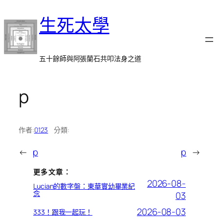
跳
生死太學
至
主
要
內
五十餘師與阿張蘭石共叩法身之道
容
p
作者:
0123
分類:
←
p
p
→
更多文章：
2026-08-
Lucian的數字盤：東華實幼畢業紀
念
03
2026-08-03
333！跟我一起玩！