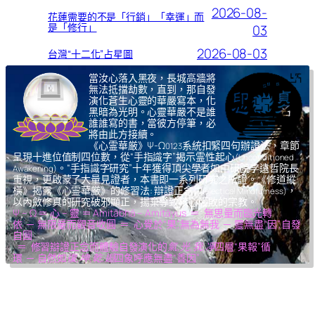
2026-08-
花蓮需要的不是「行銷」「幸運」而
是「修行」
03
2026-08-03
台灣“十二化”占星圖
當汝心落入黑夜，長城高牆將
無法抵擋劫數，直到，那自發
演化蒼生心靈的華嚴寫本，化
黑暗為光明。心靈華嚴不是誰
誰誰寫的書，當彼方停筆，必
將由此方接續。
《心霊華厳》Ψ-Ω
系統扣緊四句辦證法，章節
0123
呈現十進位值制四位數，從“手指識字”揭示霊性起心
(Unconditioned
。“手指識字研究”十年獲得頂尖學者如中研院李遠哲院長
Awakening)
重視，更啟蒙了大量見證者，本書即一系列研究之所證。《修道縱
橫》揭露《心霊華厳》的修習法: 辯證正念
，
(Dialectical Mindfulness)
以內斂修真的研究破邪顯正，揚棄導致核心腐敗的宗教。
Ψ – Ω ＝ 心 – 靈 ＝ Amitābhā – Amitāyus ＝ 無思量而臨光轉
依 ─ 無限量而觀音收圓 ＝ 心覺於“果”,無為無我 ─ 靈無盡“因”,自發
自圓
＝ 修習辯證正念而體驗自發演化的
氣,光,我,凈
四層“果報”循
環 ─ 自然如
復,坤,乾,逅
四象呼應無盡“善因”