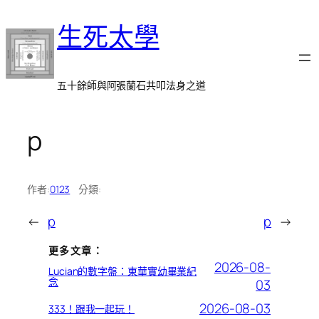
跳
生死太學
至
主
要
內
五十餘師與阿張蘭石共叩法身之道
容
p
作者:
0123
分類:
←
p
p
→
更多文章：
2026-08-
Lucian的數字盤：東華實幼畢業紀
念
03
2026-08-03
333！跟我一起玩！