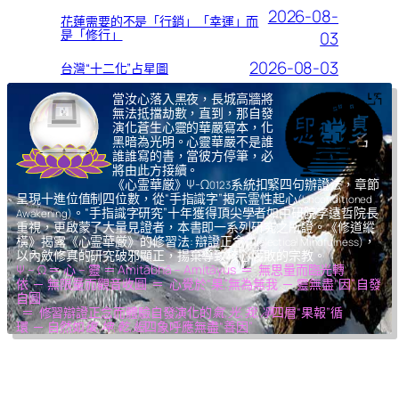
2026-08-
花蓮需要的不是「行銷」「幸運」而
是「修行」
03
2026-08-03
台灣“十二化”占星圖
當汝心落入黑夜，長城高牆將
無法抵擋劫數，直到，那自發
演化蒼生心靈的華嚴寫本，化
黑暗為光明。心靈華嚴不是誰
誰誰寫的書，當彼方停筆，必
將由此方接續。
《心霊華厳》Ψ-Ω
系統扣緊四句辦證法，章節
0123
呈現十進位值制四位數，從“手指識字”揭示霊性起心
(Unconditioned
。“手指識字研究”十年獲得頂尖學者如中研院李遠哲院長
Awakening)
重視，更啟蒙了大量見證者，本書即一系列研究之所證。《修道縱
橫》揭露《心霊華厳》的修習法: 辯證正念
，
(Dialectical Mindfulness)
以內斂修真的研究破邪顯正，揚棄導致核心腐敗的宗教。
Ψ – Ω ＝ 心 – 靈 ＝ Amitābhā – Amitāyus ＝ 無思量而臨光轉
依 ─ 無限量而觀音收圓 ＝ 心覺於“果”,無為無我 ─ 靈無盡“因”,自發
自圓
＝ 修習辯證正念而體驗自發演化的
氣,光,我,凈
四層“果報”循
環 ─ 自然如
復,坤,乾,逅
四象呼應無盡“善因”