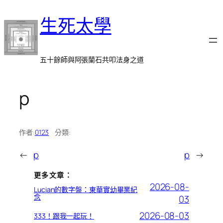
跳
生死太學
至
主
要
內
五十餘師與阿張蘭石共叩法身之道
容
p
作者:
0123
分類:
←
p
p
→
更多文章：
2026-08-
Lucian的數字盤：東華實幼畢業紀
念
03
2026-08-03
333！跟我一起玩！