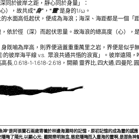
之深同於彼岸之距，靜心同於身量」：
心），故共成
“身”
，
“靈”
是身的1/ω。
的水面高低起伏，便成為海浪；海深、海距都是一個「距離
，依於徑（深）而起伏思量。故海浪的總高度（心），是
。身既喻為岸高，則界便涵蓋重重萬里之岩，界便是似乎
的彼岸海平線 v.s. 眾浪共通共悟的浪寬」。彼岸遠隔，
0.618-1-1.618-2.618，開顯 靈界比,四大通,四曼
“魚神”是阿張蘭石兩歲寄養於林邊海灘時的記憶，原初記憶的成為靈的感應
空隱晦了陽光,以顯心光; 離開樂明無念,慈悲隱晦而入塵海的靈啊,是那魚神魅