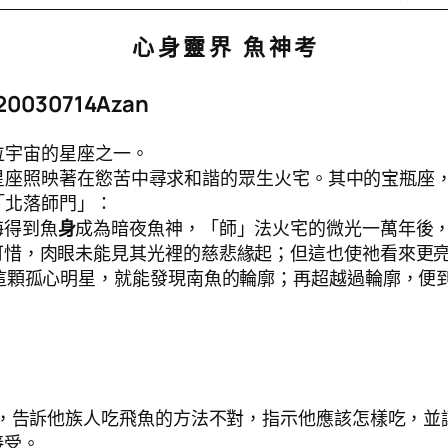
心 身
靈
界 魚 神 考
20030714Azan
位宇宙的星座之一。
星座照映著在慾苦中尋求和諧的眾生火宅。其中的宝瓶座
「北落師門」：
海得到魚
身
成為暗夜魚神，「師」法火宅的微光一萬年後
可惜，肉眼未能見其光裡的慈悲緣起；但這也使祂看來更
這顆孤心明星，就能發現南魚的輪廓；再超越過輪廓，便
；
i，告訴他族人吃飛魚的方法不對，指示他應該怎樣吃，
接受。