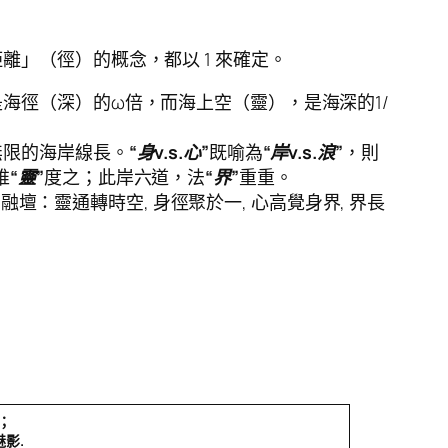
」（徑）的概念，都以 1 來確定。
海徑（深）的ω倍，而海上空（靈），是海深的1/
無限的海岸線長。
“身v.s.心”
既喻為
“岸v.s.浪”
，則
唯
“靈”
度之；此岸六道，法
“界”
重重。
陀,圓融壇：靈通轉時空, 身徑聚於一, 心高覺身界, 界長
；
影.