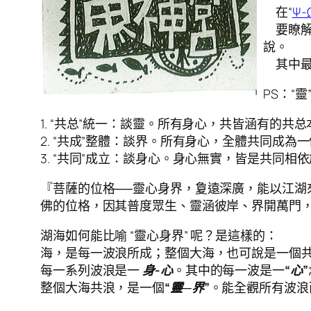
在“
Ψ-
要瞭解
說。
其中最抽象
PS：“靈
1. “共总”統一：談靈。所有身心，共皆涵有的共
2. “共成”整體：談界。所有身心，全體共同成為
3. “共同”成立：談身心。身心無實，皆是共同
『菩薩的位格──靈心身界，夐遠深廣，能以江湖
佛的位格，因其普度眾生、靈涵彼岸、界開萬門
湖海如何能比喻 “靈心身界” 呢？是這樣的：
海，是每一波浪所成；整個大海，也可說是一個
每一系列波浪是一
身-心
。其中的每一波是一
“心”
整個大海共浪，是一個
“靈─界”
。能全觀所有波浪