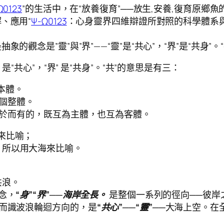
Ω0123
”的生活中，在“放養復育”──放生,安養,復育原鄉
、應用“
Ψ-Ω0123
：心身靈界四維辯證所對照的科學體系與
的觀念是”靈”與”界”——“靈”是“共心”，“界”是“共身”。“
” 是“共心”，“界” 是“共身”。“共”的意思是有三：
总本體。
一個整體。
相依於而有的，既互為主體，也互為客體。
來比喻；
，所以用大海來比喻。
共浪。
念，
“
身”
“
界”
──海岸全長。
是整個一系列的徑向──彼岸
而識波浪輪迴方向的，是
“共心”
──
“靈”
──大海上空。在