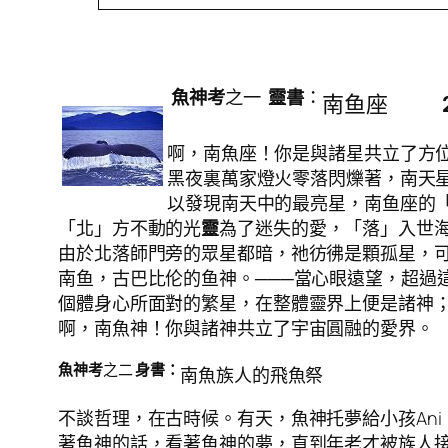
魚神考
之一
靈書
：
南鱼座
啊，南魚座！你是與諸星共立了方
黑夜裏萬家燈火零落閃爍著，南天
以發現南天中的最亮星，南鱼座的
「北」方不動的光
靈
為了迷失的愛，「落」入世
由於北落師門旁的眾星都暗，祂彷彿是顆孤星，
南鱼，古巴比伦的鱼神。───當心眼遠望，超過
個體身心所面對的繁星，在整體靈界上便是諸神
啊，南魚神！你與諸神共立了宇宙圓融的愛界。
魚神考
之二
身書：
南魚族人的飛魚祭
不談哲理，在古時候。有天，魚神托夢給小孩An
著魚神的話，看著魚神的夢，直到年老才被族人