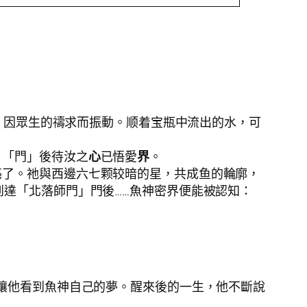
，因眾生的禱求而振動。顺着宝瓶中流出的水，可
，「門」後待汝之
心
已悟愛
界
。
亮了。祂與西邊六七颗较暗的星，共成鱼的輪廓，
到達「北落師門」門後……魚神密界便能被認知：
並讓他看到魚神自己的夢。醒來後的一生，他不斷說