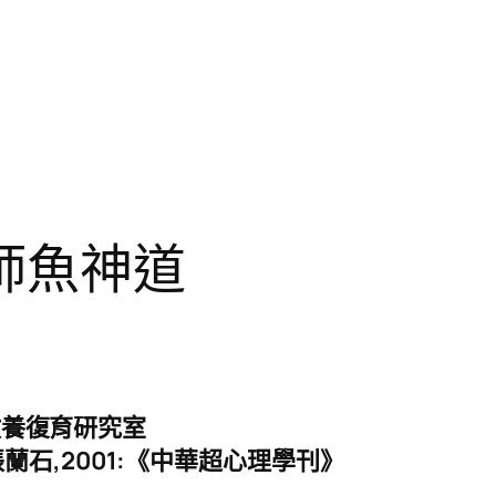
船師魚神道
放養復育研究室
張蘭石,2001:《中華超心理學刊》