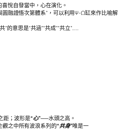
魚的喜悅自發當中，心在演化。
圓融證悟次第體系”，可以利用Ψ-Ω缸來作比喻解
共”的意思是“共涵”“共成”“共立”……
之距；波形是
“心”
──水頭之高。
全觀之中所有波浪系列的
“共身”
唯是一