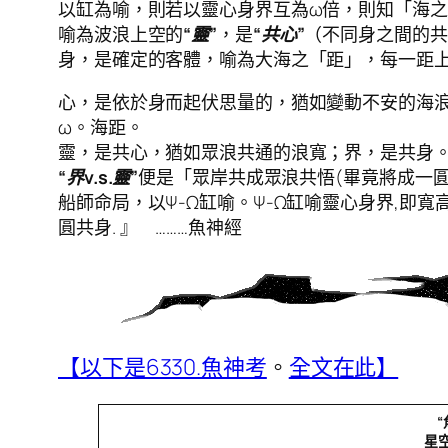
以缸為喻，則若以靈心身界互為ω倍，則知「海
喻為波浪上空的
“靈”
，是
“共心”
（不同身之間的共
身，是確定的客體，喻為大海之「距」，每一距上
心，是依於身而起伏思量的，猶如變動不安的海浪
ω。海距。
靈，是共心，猶如眾浪共通的浪寬；界，是共身
“界v.s.靈”
便是「眾岸共成眾浪共悟(畢竟將成一圓)
船師命局，以Ψ-Ω缸喻。Ψ-Ω缸喻靈心身界,即寬高高長,
圓共身. 』 ………魚神經
【以下是6330.魚神考
。
全文在此】
星