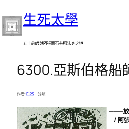
跳
生死太學
至
主
要
內
五十餘師與阿張蘭石共叩法身之道
容
6300.亞斯伯格
作者:
0123
分類:
───
/ 阿