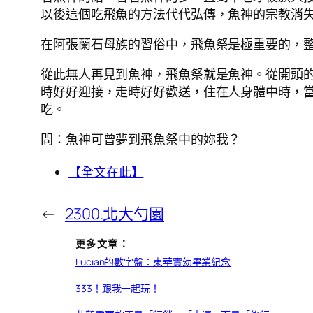
以後這個吃飛魚的方法代代弘傳，魚神的宗教消
在阿張蘭石母族的習俗中，飛魚祭是極重要的，
從此無人再見到魚神，飛魚祭就是魚神。從開頭
時好好迎接，走時好好歡送，住在人身體中時，
吃。
問：魚神可曾夢到飛魚祭中的妳我？
【全文在此】
←
2300.北大勺園
更多文章：
Lucian的數字盤：東華實幼畢業紀念
333！跟我一起玩！