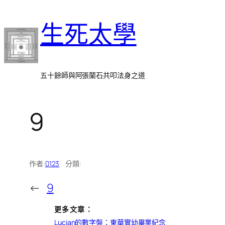
跳
生死太學
至
主
要
內
五十餘師與阿張蘭石共叩法身之道
容
9
作者:
0123
分類:
←
9
更多文章：
Lucian的數字盤：東華實幼畢業紀念