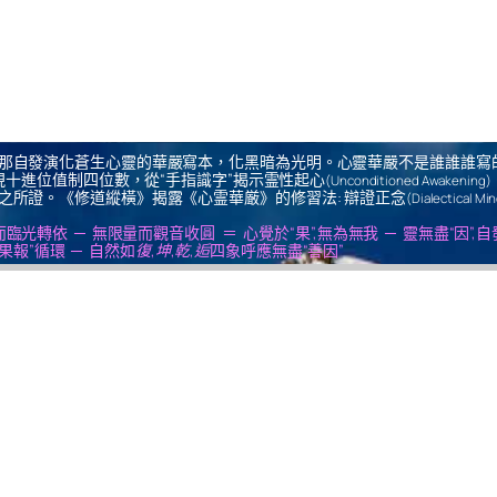
那自發演化蒼生心靈的華嚴寫本，化黑暗為光明。心靈華嚴不是誰誰誰寫
十進位值制四位數，從“手指識字”揭示霊性起心
(Unconditioned Awakening)
之所證。《修道縱橫》揭露《心霊華厳》的修習法: 辯證正念
(Dialectical Mi
us ＝ 無思量而臨光轉依 ─ 無限量而觀音收圓 ＝ 心覺於“果”,無為無我 ─ 靈無盡“因”,
果報”循環 ─ 自然如
復,坤,乾,逅
四象呼應無盡“善因”