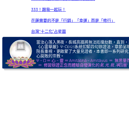
333！跟我一起玩！
花蓮需要的不是「行銷」「幸運」而是「修行」
台灣“十二化”占星圖
當汝心落入黑夜，長城高牆將無法抵擋劫數，直到，
《心霊華厳》Ψ-Ω
系統扣緊四句辦證法，章節呈現
0123
院長重視，更啟蒙了大量見證者，本書即一系列研究
心腐敗的宗教。
Ψ – Ω ＝ 心 – 靈 ＝ Amitābhā – Amitāy
＝ 修習辯證正念而體驗自發演化的
氣,光,我,凈
四層“