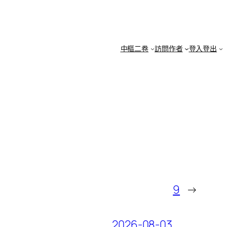
中樞二卷
訪問作者
登入登出
9
→
2026-08-03