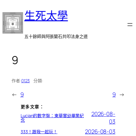
跳
生死太學
至
主
要
內
五十餘師與阿張蘭石共叩法身之道
容
9
作者:
0123
分類:
←
9
9
→
更多文章：
2026-08-
Lucian的數字盤：東華實幼畢業紀
念
03
2026-08-03
333！跟我一起玩！