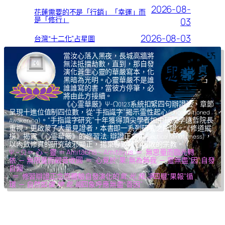
2026-08-
花蓮需要的不是「行銷」「幸運」而
是「修行」
03
2026-08-03
台灣“十二化”占星圖
當汝心落入黑夜，長城高牆將
無法抵擋劫數，直到，那自發
演化蒼生心靈的華嚴寫本，化
黑暗為光明。心靈華嚴不是誰
誰誰寫的書，當彼方停筆，必
將由此方接續。
《心霊華厳》Ψ-Ω
系統扣緊四句辦證法，章節
0123
呈現十進位值制四位數，從“手指識字”揭示霊性起心
(Unconditioned
。“手指識字研究”十年獲得頂尖學者如中研院李遠哲院長
Awakening)
重視，更啟蒙了大量見證者，本書即一系列研究之所證。《修道縱
橫》揭露《心霊華厳》的修習法: 辯證正念
，
(Dialectical Mindfulness)
以內斂修真的研究破邪顯正，揚棄導致核心腐敗的宗教。
Ψ – Ω ＝ 心 – 靈 ＝ Amitābhā – Amitāyus ＝ 無思量而臨光轉
依 ─ 無限量而觀音收圓 ＝ 心覺於“果”,無為無我 ─ 靈無盡“因”,自發
自圓
＝ 修習辯證正念而體驗自發演化的
氣,光,我,凈
四層“果報”循
環 ─ 自然如
復,坤,乾,逅
四象呼應無盡“善因”