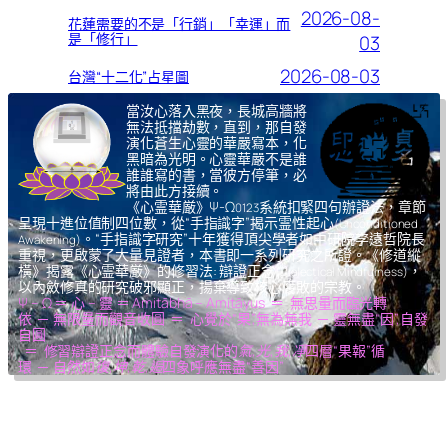
2026-08-
花蓮需要的不是「行銷」「幸運」而
是「修行」
03
2026-08-03
台灣“十二化”占星圖
當汝心落入黑夜，長城高牆將
無法抵擋劫數，直到，那自發
演化蒼生心靈的華嚴寫本，化
黑暗為光明。心靈華嚴不是誰
誰誰寫的書，當彼方停筆，必
將由此方接續。
《心霊華厳》Ψ-Ω
系統扣緊四句辦證法，章節
0123
呈現十進位值制四位數，從“手指識字”揭示霊性起心
(Unconditioned
。“手指識字研究”十年獲得頂尖學者如中研院李遠哲院長
Awakening)
重視，更啟蒙了大量見證者，本書即一系列研究之所證。《修道縱
橫》揭露《心霊華厳》的修習法: 辯證正念
，
(Dialectical Mindfulness)
以內斂修真的研究破邪顯正，揚棄導致核心腐敗的宗教。
Ψ – Ω ＝ 心 – 靈 ＝ Amitābhā – Amitāyus ＝ 無思量而臨光轉
依 ─ 無限量而觀音收圓 ＝ 心覺於“果”,無為無我 ─ 靈無盡“因”,自發
自圓
＝ 修習辯證正念而體驗自發演化的
氣,光,我,凈
四層“果報”循
環 ─ 自然如
復,坤,乾,逅
四象呼應無盡“善因”