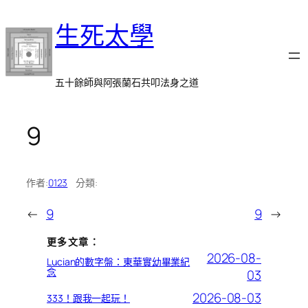
跳
生死太學
至
主
要
內
五十餘師與阿張蘭石共叩法身之道
容
9
作者:
0123
分類:
←
9
9
→
更多文章：
2026-08-
Lucian的數字盤：東華實幼畢業紀
念
03
2026-08-03
333！跟我一起玩！