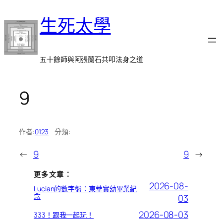
跳
生死太學
至
主
要
內
五十餘師與阿張蘭石共叩法身之道
容
9
作者:
0123
分類:
←
9
9
→
更多文章：
2026-08-
Lucian的數字盤：東華實幼畢業紀
念
03
2026-08-03
333！跟我一起玩！