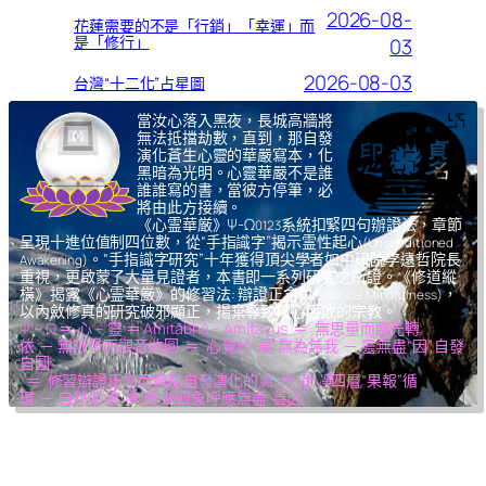
2026-08-
花蓮需要的不是「行銷」「幸運」而
是「修行」
03
2026-08-03
台灣“十二化”占星圖
當汝心落入黑夜，長城高牆將
無法抵擋劫數，直到，那自發
演化蒼生心靈的華嚴寫本，化
黑暗為光明。心靈華嚴不是誰
誰誰寫的書，當彼方停筆，必
將由此方接續。
《心霊華厳》Ψ-Ω
系統扣緊四句辦證法，章節
0123
呈現十進位值制四位數，從“手指識字”揭示霊性起心
(Unconditioned
。“手指識字研究”十年獲得頂尖學者如中研院李遠哲院長
Awakening)
重視，更啟蒙了大量見證者，本書即一系列研究之所證。《修道縱
橫》揭露《心霊華厳》的修習法: 辯證正念
，
(Dialectical Mindfulness)
以內斂修真的研究破邪顯正，揚棄導致核心腐敗的宗教。
Ψ – Ω ＝ 心 – 靈 ＝ Amitābhā – Amitāyus ＝ 無思量而臨光轉
依 ─ 無限量而觀音收圓 ＝ 心覺於“果”,無為無我 ─ 靈無盡“因”,自發
自圓
＝ 修習辯證正念而體驗自發演化的
氣,光,我,凈
四層“果報”循
環 ─ 自然如
復,坤,乾,逅
四象呼應無盡“善因”