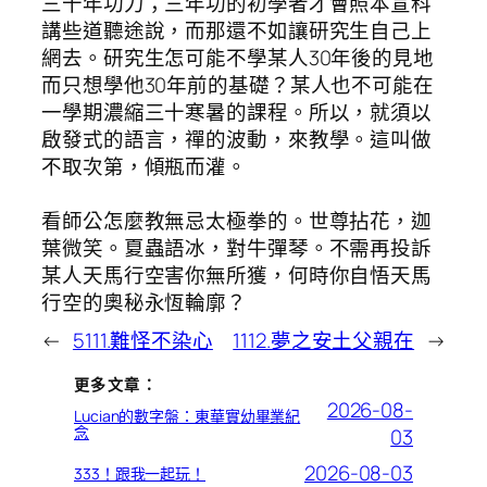
三十年功力；三年功的初學者才會照本宣科
講些道聽途說，而那還不如讓研究生自己上
網去。研究生怎可能不學某人30年後的見地
而只想學他30年前的基礎？某人也不可能在
一學期濃縮三十寒暑的課程。所以，就須以
啟發式的語言，禪的波動，來教學。這叫做
不取次第，傾瓶而灌。
看師公怎麼教無忌太極拳的。世尊拈花，迦
葉微笑。夏蟲語冰，對牛彈琴。不需再投訴
某人天馬行空害你無所獲，何時你自悟天馬
行空的奧秘永恆輪廓？
←
5111.難怪不染心
1112.夢之安土父親在
→
更多文章：
2026-08-
Lucian的數字盤：東華實幼畢業紀
念
03
2026-08-03
333！跟我一起玩！