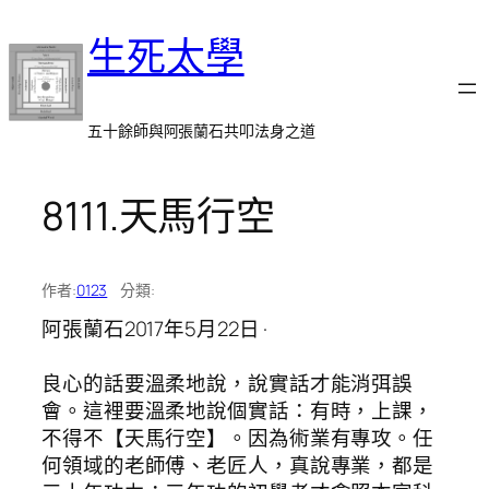
跳
生死太學
至
主
要
內
五十餘師與阿張蘭石共叩法身之道
容
8111.天馬行空
作者:
0123
分類:
阿張蘭石2017年5月22日 ·
良心的話要溫柔地說，說實話才能消弭誤
會。這裡要溫柔地說個實話：有時，上課，
不得不【天馬行空】。因為術業有專攻。任
何領域的老師傅、老匠人，真說專業，都是