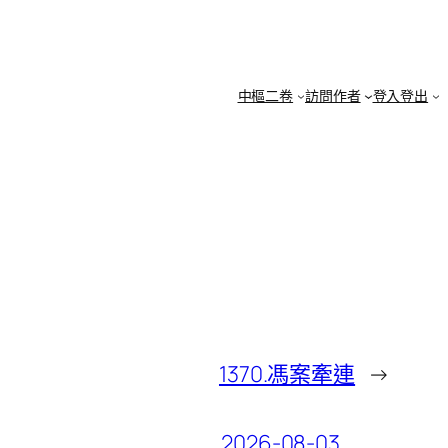
中樞二卷
訪問作者
登入登出
1370.馮案牽連
→
2026-08-03