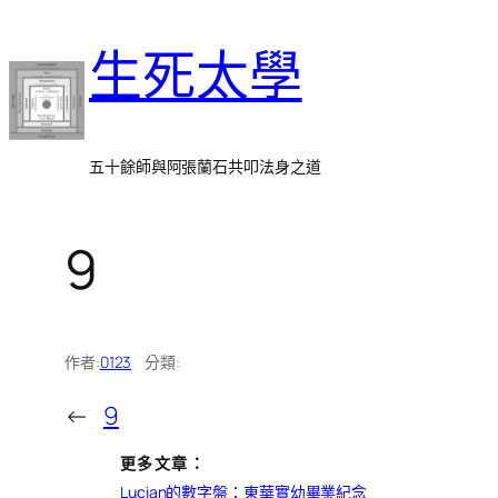
跳
生死太學
至
主
要
內
五十餘師與阿張蘭石共叩法身之道
容
9
作者:
0123
分類:
←
9
更多文章：
Lucian的數字盤：東華實幼畢業紀念