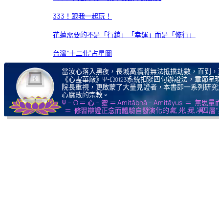
333！跟我一起玩！
花蓮需要的不是「行銷」「幸運」而是「修行」
台灣“十二化”占星圖
當汝心落入黑夜，長城高牆將無法抵擋劫數，直到，
《心霊華厳》Ψ-Ω
系統扣緊四句辦證法，章節呈現
0123
院長重視，更啟蒙了大量見證者，本書即一系列研究
心腐敗的宗教。
Ψ – Ω ＝ 心 – 靈 ＝ Amitābhā – Amitāy
＝ 修習辯證正念而體驗自發演化的
氣,光,我,凈
四層“