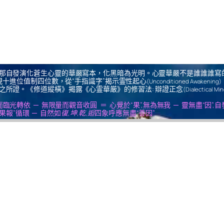
那自發演化蒼生心靈的華嚴寫本，化黑暗為光明。心靈華嚴不是誰誰誰寫
十進位值制四位數，從“手指識字”揭示霊性起心
(Unconditioned Awakening)
之所證。《修道縱橫》揭露《心霊華厳》的修習法: 辯證正念
(Dialectical Mi
us ＝ 無思量而臨光轉依 ─ 無限量而觀音收圓 ＝ 心覺於“果”,無為無我 ─ 靈無盡“因”,
果報”循環 ─ 自然如
復,坤,乾,逅
四象呼應無盡“善因”