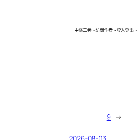
中樞二卷
訪問作者
登入登出
9
→
2026-08-03