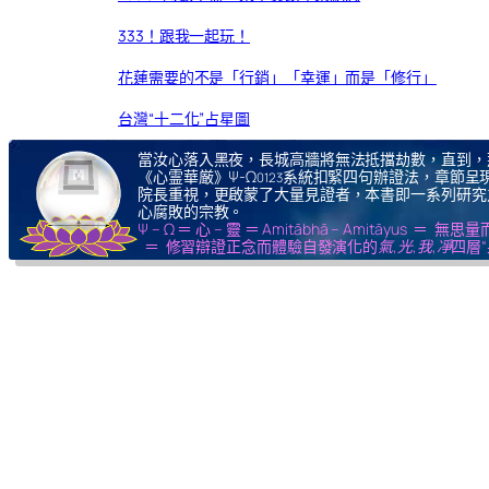
333！跟我一起玩！
花蓮需要的不是「行銷」「幸運」而是「修行」
台灣“十二化”占星圖
當汝心落入黑夜，長城高牆將無法抵擋劫數，直到，
《心霊華厳》Ψ-Ω
系統扣緊四句辦證法，章節呈現
0123
院長重視，更啟蒙了大量見證者，本書即一系列研究
心腐敗的宗教。
Ψ – Ω ＝ 心 – 靈 ＝ Amitābhā – Amitāy
＝ 修習辯證正念而體驗自發演化的
氣,光,我,凈
四層“