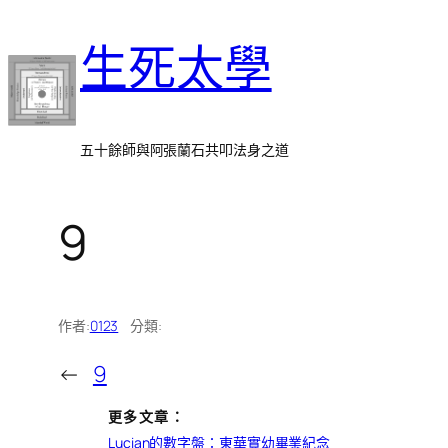
跳
生死太學
至
主
要
內
五十餘師與阿張蘭石共叩法身之道
容
9
作者:
0123
分類:
←
9
更多文章：
Lucian的數字盤：東華實幼畢業紀念