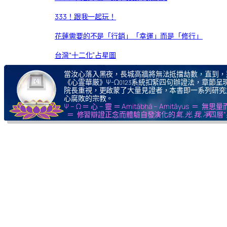
333！跟我一起玩！
花蓮需要的不是「行銷」「幸運」而是「修行」
台灣“十二化”占星圖
當汝心落入黑夜，長城高牆將無法抵擋劫數，直到，
《心霊華厳》Ψ-Ω
系統扣緊四句辦證法，章節呈現
0123
院長重視，更啟蒙了大量見證者，本書即一系列研究
心腐敗的宗教。
Ψ – Ω ＝ 心 – 靈 ＝ Amitābhā – Amitāy
＝ 修習辯證正念而體驗自發演化的
氣,光,我,凈
四層“