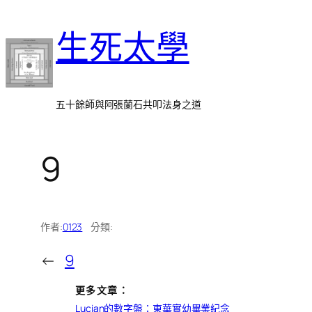
跳
生死太學
至
主
要
內
五十餘師與阿張蘭石共叩法身之道
容
9
作者:
0123
分類:
←
9
更多文章：
Lucian的數字盤：東華實幼畢業紀念