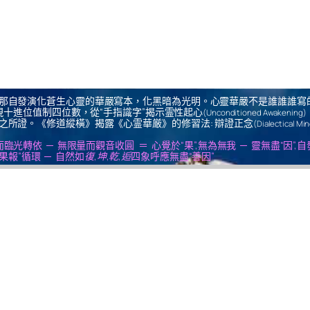
那自發演化蒼生心靈的華嚴寫本，化黑暗為光明。心靈華嚴不是誰誰誰寫
十進位值制四位數，從“手指識字”揭示霊性起心
(Unconditioned Awakening)
之所證。《修道縱橫》揭露《心霊華厳》的修習法: 辯證正念
(Dialectical Mi
us ＝ 無思量而臨光轉依 ─ 無限量而觀音收圓 ＝ 心覺於“果”,無為無我 ─ 靈無盡“因”,
果報”循環 ─ 自然如
復,坤,乾,逅
四象呼應無盡“善因”