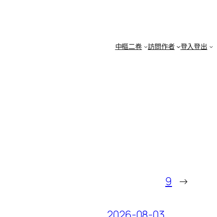
中樞二卷
訪問作者
登入登出
9
→
2026-08-03