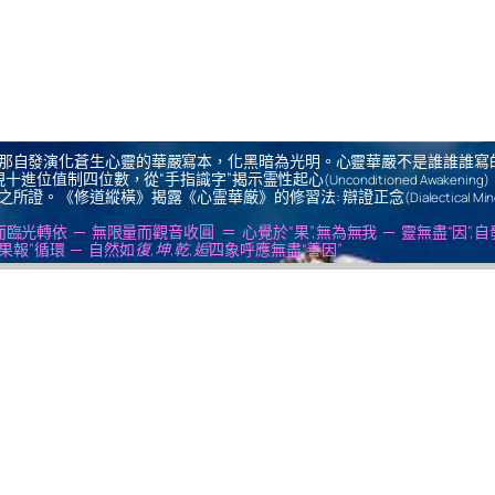
那自發演化蒼生心靈的華嚴寫本，化黑暗為光明。心靈華嚴不是誰誰誰寫
十進位值制四位數，從“手指識字”揭示霊性起心
(Unconditioned Awakening)
之所證。《修道縱橫》揭露《心霊華厳》的修習法: 辯證正念
(Dialectical Mi
us ＝ 無思量而臨光轉依 ─ 無限量而觀音收圓 ＝ 心覺於“果”,無為無我 ─ 靈無盡“因”,
果報”循環 ─ 自然如
復,坤,乾,逅
四象呼應無盡“善因”