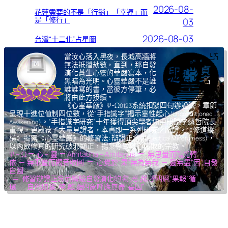
2026-08-
花蓮需要的不是「行銷」「幸運」而
是「修行」
03
2026-08-03
台灣“十二化”占星圖
當汝心落入黑夜，長城高牆將
無法抵擋劫數，直到，那自發
演化蒼生心靈的華嚴寫本，化
黑暗為光明。心靈華嚴不是誰
誰誰寫的書，當彼方停筆，必
將由此方接續。
《心霊華厳》Ψ-Ω
系統扣緊四句辦證法，章節
0123
呈現十進位值制四位數，從“手指識字”揭示霊性起心
(Unconditioned
。“手指識字研究”十年獲得頂尖學者如中研院李遠哲院長
Awakening)
重視，更啟蒙了大量見證者，本書即一系列研究之所證。《修道縱
橫》揭露《心霊華厳》的修習法: 辯證正念
，
(Dialectical Mindfulness)
以內斂修真的研究破邪顯正，揚棄導致核心腐敗的宗教。
Ψ – Ω ＝ 心 – 靈 ＝ Amitābhā – Amitāyus ＝ 無思量而臨光轉
依 ─ 無限量而觀音收圓 ＝ 心覺於“果”,無為無我 ─ 靈無盡“因”,自發
自圓
＝ 修習辯證正念而體驗自發演化的
氣,光,我,凈
四層“果報”循
環 ─ 自然如
復,坤,乾,逅
四象呼應無盡“善因”