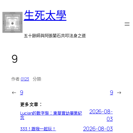
跳
生死太學
至
主
要
內
五十餘師與阿張蘭石共叩法身之道
容
9
作者:
0123
分類:
←
9
9
→
更多文章：
2026-08-
Lucian的數字盤：東華實幼畢業紀
念
03
2026-08-03
333！跟我一起玩！