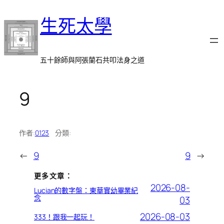
跳
生死太學
至
主
要
內
五十餘師與阿張蘭石共叩法身之道
容
9
作者:
0123
分類:
←
9
9
→
更多文章：
2026-08-
Lucian的數字盤：東華實幼畢業紀
念
03
2026-08-03
333！跟我一起玩！