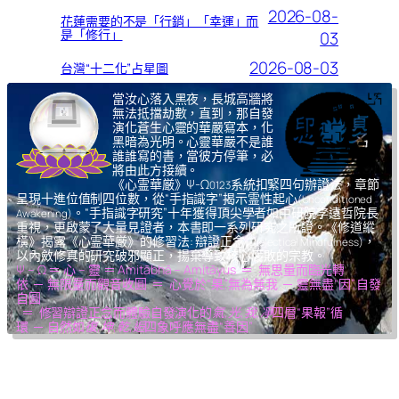
2026-08-
花蓮需要的不是「行銷」「幸運」而
是「修行」
03
2026-08-03
台灣“十二化”占星圖
當汝心落入黑夜，長城高牆將
無法抵擋劫數，直到，那自發
演化蒼生心靈的華嚴寫本，化
黑暗為光明。心靈華嚴不是誰
誰誰寫的書，當彼方停筆，必
將由此方接續。
《心霊華厳》Ψ-Ω
系統扣緊四句辦證法，章節
0123
呈現十進位值制四位數，從“手指識字”揭示霊性起心
(Unconditioned
。“手指識字研究”十年獲得頂尖學者如中研院李遠哲院長
Awakening)
重視，更啟蒙了大量見證者，本書即一系列研究之所證。《修道縱
橫》揭露《心霊華厳》的修習法: 辯證正念
，
(Dialectical Mindfulness)
以內斂修真的研究破邪顯正，揚棄導致核心腐敗的宗教。
Ψ – Ω ＝ 心 – 靈 ＝ Amitābhā – Amitāyus ＝ 無思量而臨光轉
依 ─ 無限量而觀音收圓 ＝ 心覺於“果”,無為無我 ─ 靈無盡“因”,自發
自圓
＝ 修習辯證正念而體驗自發演化的
氣,光,我,凈
四層“果報”循
環 ─ 自然如
復,坤,乾,逅
四象呼應無盡“善因”