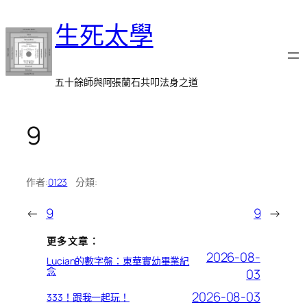
跳
生死太學
至
主
要
內
五十餘師與阿張蘭石共叩法身之道
容
9
作者:
0123
分類:
←
9
9
→
更多文章：
2026-08-
Lucian的數字盤：東華實幼畢業紀
念
03
2026-08-03
333！跟我一起玩！