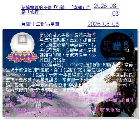
2026-08-
花蓮需要的不是「行銷」「幸運」而
是「修行」
03
2026-08-03
台灣“十二化”占星圖
當汝心落入黑夜，長城高牆將
無法抵擋劫數，直到，那自發
演化蒼生心靈的華嚴寫本，化
黑暗為光明。心靈華嚴不是誰
誰誰寫的書，當彼方停筆，必
將由此方接續。
《心霊華厳》Ψ-Ω
系統扣緊四句辦證法，章節
0123
呈現十進位值制四位數，從“手指識字”揭示霊性起心
(Unconditioned
。“手指識字研究”十年獲得頂尖學者如中研院李遠哲院長
Awakening)
重視，更啟蒙了大量見證者，本書即一系列研究之所證。《修道縱
橫》揭露《心霊華厳》的修習法: 辯證正念
，
(Dialectical Mindfulness)
以內斂修真的研究破邪顯正，揚棄導致核心腐敗的宗教。
Ψ – Ω ＝ 心 – 靈 ＝ Amitābhā – Amitāyus ＝ 無思量而臨光轉
依 ─ 無限量而觀音收圓 ＝ 心覺於“果”,無為無我 ─ 靈無盡“因”,自發
自圓
＝ 修習辯證正念而體驗自發演化的
氣,光,我,凈
四層“果報”循
環 ─ 自然如
復,坤,乾,逅
四象呼應無盡“善因”