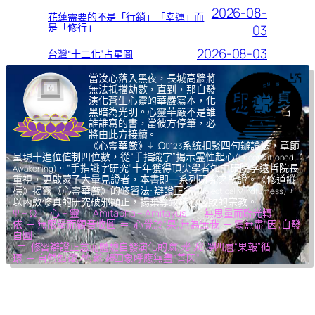
2026-08-
花蓮需要的不是「行銷」「幸運」而
是「修行」
03
2026-08-03
台灣“十二化”占星圖
當汝心落入黑夜，長城高牆將
無法抵擋劫數，直到，那自發
演化蒼生心靈的華嚴寫本，化
黑暗為光明。心靈華嚴不是誰
誰誰寫的書，當彼方停筆，必
將由此方接續。
《心霊華厳》Ψ-Ω
系統扣緊四句辦證法，章節
0123
呈現十進位值制四位數，從“手指識字”揭示霊性起心
(Unconditioned
。“手指識字研究”十年獲得頂尖學者如中研院李遠哲院長
Awakening)
重視，更啟蒙了大量見證者，本書即一系列研究之所證。《修道縱
橫》揭露《心霊華厳》的修習法: 辯證正念
，
(Dialectical Mindfulness)
以內斂修真的研究破邪顯正，揚棄導致核心腐敗的宗教。
Ψ – Ω ＝ 心 – 靈 ＝ Amitābhā – Amitāyus ＝ 無思量而臨光轉
依 ─ 無限量而觀音收圓 ＝ 心覺於“果”,無為無我 ─ 靈無盡“因”,自發
自圓
＝ 修習辯證正念而體驗自發演化的
氣,光,我,凈
四層“果報”循
環 ─ 自然如
復,坤,乾,逅
四象呼應無盡“善因”