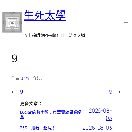
跳
生死太學
至
主
要
內
五十餘師與阿張蘭石共叩法身之道
容
9
作者:
0123
分類:
←
9
9
→
更多文章：
2026-08-
Lucian的數字盤：東華實幼畢業紀
念
03
2026-08-03
333！跟我一起玩！