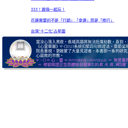
333！跟我一起玩！
花蓮需要的不是「行銷」「幸運」而是「修行」
台灣“十二化”占星圖
當汝心落入黑夜，長城高牆將無法抵擋劫數，直到，
《心霊華厳》Ψ-Ω
系統扣緊四句辦證法，章節呈現
0123
院長重視，更啟蒙了大量見證者，本書即一系列研究
心腐敗的宗教。
Ψ – Ω ＝ 心 – 靈 ＝ Amitābhā – Amitāy
＝ 修習辯證正念而體驗自發演化的
氣,光,我,凈
四層“