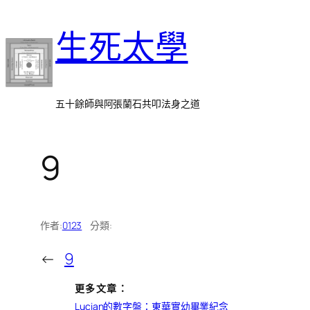
跳
生死太學
至
主
要
內
五十餘師與阿張蘭石共叩法身之道
容
9
作者:
0123
分類:
←
9
更多文章：
Lucian的數字盤：東華實幼畢業紀念