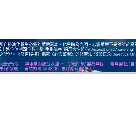
那自發演化蒼生心靈的華嚴寫本，化黑暗為光明。心靈華嚴不是誰誰誰寫
十進位值制四位數，從“手指識字”揭示霊性起心
(Unconditioned Awakening)
之所證。《修道縱橫》揭露《心霊華厳》的修習法: 辯證正念
(Dialectical Mi
us ＝ 無思量而臨光轉依 ─ 無限量而觀音收圓 ＝ 心覺於“果”,無為無我 ─ 靈無盡“因”,
果報”循環 ─ 自然如
復,坤,乾,逅
四象呼應無盡“善因”