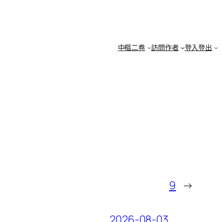
中樞二卷
訪問作者
登入登出
9
→
2026-08-03