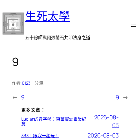
跳
生死太學
至
主
要
內
五十餘師與阿張蘭石共叩法身之道
容
9
作者:
0123
分類:
←
9
9
→
更多文章：
2026-08-
Lucian的數字盤：東華實幼畢業紀
念
03
2026-08-03
333！跟我一起玩！