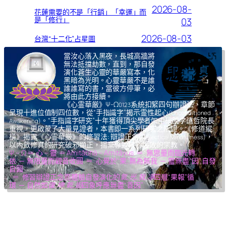
2026-08-
花蓮需要的不是「行銷」「幸運」而
是「修行」
03
2026-08-03
台灣“十二化”占星圖
當汝心落入黑夜，長城高牆將
無法抵擋劫數，直到，那自發
演化蒼生心靈的華嚴寫本，化
黑暗為光明。心靈華嚴不是誰
誰誰寫的書，當彼方停筆，必
將由此方接續。
《心霊華厳》Ψ-Ω
系統扣緊四句辦證法，章節
0123
呈現十進位值制四位數，從“手指識字”揭示霊性起心
(Unconditioned
。“手指識字研究”十年獲得頂尖學者如中研院李遠哲院長
Awakening)
重視，更啟蒙了大量見證者，本書即一系列研究之所證。《修道縱
橫》揭露《心霊華厳》的修習法: 辯證正念
，
(Dialectical Mindfulness)
以內斂修真的研究破邪顯正，揚棄導致核心腐敗的宗教。
Ψ – Ω ＝ 心 – 靈 ＝ Amitābhā – Amitāyus ＝ 無思量而臨光轉
依 ─ 無限量而觀音收圓 ＝ 心覺於“果”,無為無我 ─ 靈無盡“因”,自發
自圓
＝ 修習辯證正念而體驗自發演化的
氣,光,我,凈
四層“果報”循
環 ─ 自然如
復,坤,乾,逅
四象呼應無盡“善因”