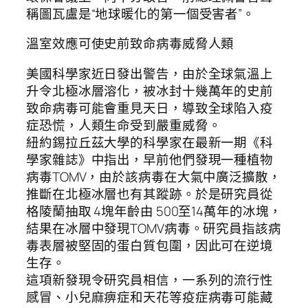
稱圖瓦盧是“地球暖化的第一個受害者”。
溫室效應可使史前致命病毒威脅人類
美國科學家近日發出警告，由於全球氣溫上
升令北極冰層溶化，被冰封十幾萬年的史前
致命病毒可能會重見天日，導致全球陷入疫
症恐慌，人類生命受到嚴重威脅。
紐約錫拉丘茲大學的科學家在最新一期《科
學家雜誌》中指出，早前他們發現一種植物
病毒TOMV，由於該病毒在大氣中廣泛擴散，
推斷在北極冰層也有其蹤跡。於是研究員從
格陵蘭抽取 4塊年齡由 500至14萬年的冰塊，
結果在冰層中發現TOMV病毒。研究員指該病
毒表層被堅固的蛋白質包圍，因此可在逆境
生存。
這項新發現令研究員相信，一系列的流行性
感冒、小兒麻痹症和天花等疫症病毒可能藏