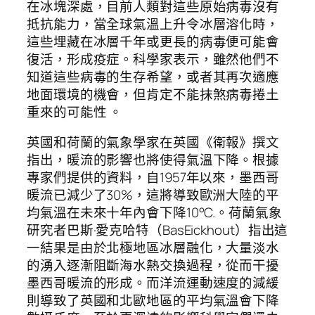
在冰塊深處，目前人類對這些原始病毒沒有
抵抗能力，當全球氣溫上升令冰層溶化時，
這些埋藏在冰層千年或更長的病毒便可能會
復活，形成疫症。科學家表示，雖然他們不
知道這些病毒的生存希望，或者其再次適應
地面環境的機會，但肯定不能抹煞病毒捲土
重來的可能性 。
英國和荷蘭的氣象學家在英國《衛報》撰文
指出，暖流的影響也將使得氣溫下降。根據
專家們提供的資料，自1957年以來，墨西哥
暖流已減少了30%，這將導致歐洲大陸的平
均氣溫在未來十年內會下降10°C.。荷蘭氣象
研究者巴斯·愛克哈特（BasEickhout）指出這
一結果是由於北極地區冰層融化，大量淡水
的湧入逐漸阻斷海水熱交換過程，從而干擾
墨西哥暖流的形成。而洋流運動速度的減緩
則導致了英國和北歐地區的平均氣溫會下降