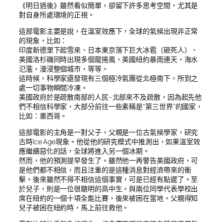
《明日過後》雖然看似簡單，卻留下許多思考空間，尤其是
對自身所處環境的正視。
這部電影主要是說，在溫室效應下，全球的氣候出現非正常
的現象，比如：
印度新德里下起雪來、日本東京落下巨大冰雹（砸死人）、
美國洛杉磯同時出現多個龍捲風、美國紐約暴雨連天，海水
氾濫，漫浸整個城市，等等。
這時候，科學家還發現有三個極冷氣團從北極南下，所到之
處一切事物瞬間冷凍。
美國政府於是疏散南部的人民–北部來不及疏散，因為起先他
們不相信科學家，大部分前往一些素稱是“第三世界”的國家，
比如：墨西哥。
這部電影的主角是一對父子，父親是一位古氣候學家，研究
古時Ice Age現象。他從他的研究模式中推測出，如果溫室效
應繼續惡化的話，全球將進入另一個冰期。
然而，他的預測提早發生了。雖然他一再警告美國政府，可
是他們都不相信，而且注重的是這種消息對經濟帶來的衝
擊。後來雖然不得不相信這個事實，可是已經有點遲了。至
於兒子，則是一位很聰明的高中生，與兩位同學代表學校出
席在紐約的一個十項全能比賽，後來被困在當地。父親得知
兒子被困在紐約時，馬上前往救他。