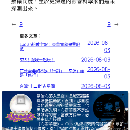
數攝氏度，至於更深遠的影響科學家們還未
探測出來。
←
9
9
→
更多文章：
2026-08-
Lucian的數字盤：東華實幼畢業紀
念
03
2026-08-03
333！跟我一起玩！
2026-08-
花蓮需要的不是「行銷」「幸運」而
是「修行」
03
2026-08-03
台灣“十二化”占星圖
當汝心落入黑夜，長城高牆將
無法抵擋劫數，直到，那自發
演化蒼生心靈的華嚴寫本，化
黑暗為光明。心靈華嚴不是誰
誰誰寫的書，當彼方停筆，必
將由此方接續。
《心霊華厳》Ψ-Ω
系統扣緊四句辦證法，章節
0123
呈現十進位值制四位數，從“手指識字”揭示霊性起心
(Unconditioned