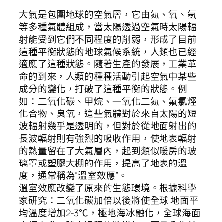
大氣是包圍地球的空氣層，它由氮、氧、氬
等多種氣體組成，當太陽透過空氣時太陽輻
射能受到它們不同程度的削弱，形成了目前
這種平衡狀態的地球氣候系統，人類也已經
適應了這種狀態。隨著生產的發展，工業革
命的到來，人類的種種活動引起空氣中某些
成分的變化，打破了這種平衡的狀態。例
如：二氧化碳、甲烷、一氧化二氮、氟氯烴
化合物、臭氧，這些氣體對於來自太陽的短
波輻射幾乎是透明的，但對於從地面射出的
長波輻射則有強烈的吸收作用，使地表輻射
的熱量留在了大氣層內，起到類似暖房的玻
璃罩或塑膠大棚的作用，提高了地表的溫
度，通常稱為“溫室效應”。
溫室效應改變了原來的生態環境。根據科學
家研究：二氧化碳加倍以後將使全球 地面平
均溫度增加2-3℃，極地海冰融化，全球海面