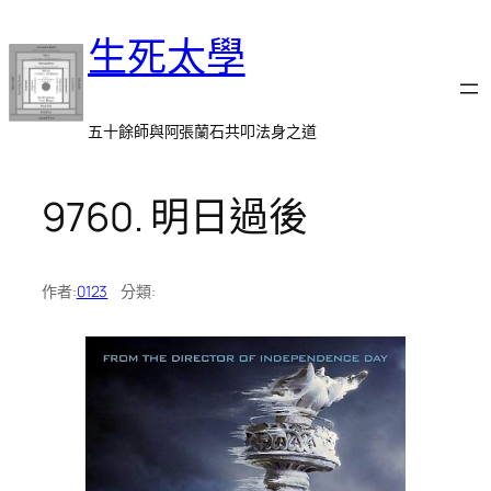
跳
生死太學
至
主
要
內
五十餘師與阿張蘭石共叩法身之道
容
9760. 明日過後
作者:
0123
分類: