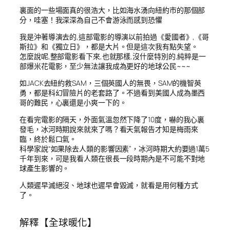
裏面的一些場面真的很浩大，比如海水湧向紐約市的那個部
分，哇塞！我深深為自己不會游泳而感到恐懼
我是沖著導演去的,這部電影的導演以前拍過《愛國者》,《哥
斯拉》和《獨立日》，都是大片。但是這次我有點失望。
怎麼說呢,整部電影看下來,也就那樣,沒什麼特別的,純粹是一
部爆米花電影，至少無法讓我成為更好的地球公民~~~
如JACK去紐約救SAM，三個英國人的無畏，SAM的機智英
勇，都是科幻冒險片的老套路了。不過看到美國人成為墨西
哥的難民，心裏還是小爽一下的。
在看完電影的隔天，外面氣溫忽然下降了10度，嚇的我心裏
發毛，冰河時期說來就來了嗎？看天氣報告才知是梅雨來
臨，終於鬆口氣。
科學家說“如果除去人類的影響因素”，冰河時期大約要過1萬5
千年到來，可是我看人類在很長一段時期內是不可能不對地
球產生影響的。
人類遲早滅絕沒、地球也遲早會毀滅，就看是用何種方式
了。
解釋【全球暖化】