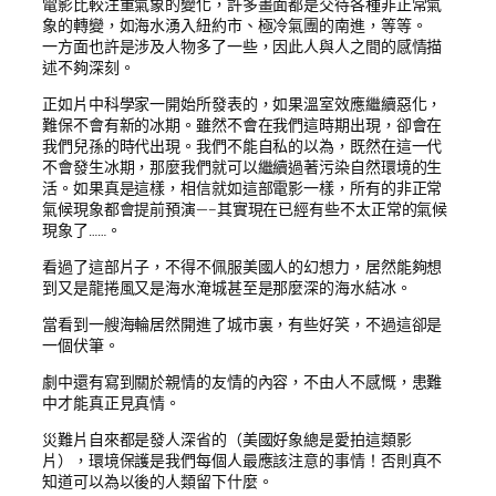
電影比較注重氣象的變化，許多畫面都是交待各種非正常氣
象的轉變，如海水湧入紐約市、極冷氣團的南進，等等。
一方面也許是涉及人物多了一些，因此人與人之間的感情描
述不夠深刻。
正如片中科學家一開始所發表的，如果溫室效應繼續惡化，
難保不會有新的冰期。雖然不會在我們這時期出現，卻會在
我們兒孫的時代出現。我們不能自私的以為，既然在這一代
不會發生冰期，那麼我們就可以繼續過著污染自然環境的生
活。如果真是這樣，相信就如這部電影一樣，所有的非正常
氣候現象都會提前預演—–其實現在已經有些不太正常的氣候
現象了……。
看過了這部片子，不得不佩服美國人的幻想力，居然能夠想
到又是龍捲風又是海水淹城甚至是那麼深的海水結冰。
當看到一艘海輪居然開進了城市裏，有些好笑，不過這卻是
一個伏筆。
劇中還有寫到關於親情的友情的內容，不由人不感慨，患難
中才能真正見真情。
災難片自來都是發人深省的（美國好象總是愛拍這類影
片），環境保護是我們每個人最應該注意的事情！否則真不
知道可以為以後的人類留下什麼。