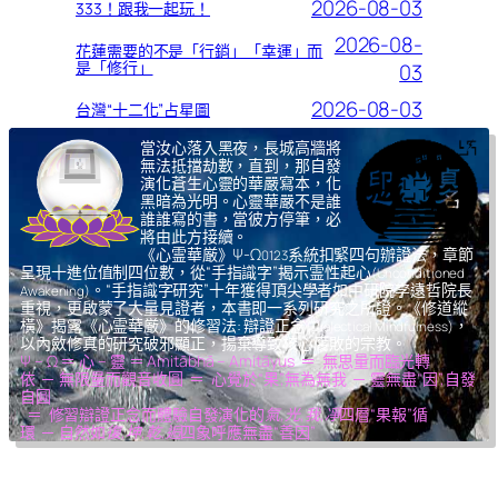
2026-08-03
333！跟我一起玩！
2026-08-
花蓮需要的不是「行銷」「幸運」而
是「修行」
03
2026-08-03
台灣“十二化”占星圖
當汝心落入黑夜，長城高牆將
無法抵擋劫數，直到，那自發
演化蒼生心靈的華嚴寫本，化
黑暗為光明。心靈華嚴不是誰
誰誰寫的書，當彼方停筆，必
將由此方接續。
《心霊華厳》Ψ-Ω
系統扣緊四句辦證法，章節
0123
呈現十進位值制四位數，從“手指識字”揭示霊性起心
(Unconditioned
。“手指識字研究”十年獲得頂尖學者如中研院李遠哲院長
Awakening)
重視，更啟蒙了大量見證者，本書即一系列研究之所證。《修道縱
橫》揭露《心霊華厳》的修習法: 辯證正念
，
(Dialectical Mindfulness)
以內斂修真的研究破邪顯正，揚棄導致核心腐敗的宗教。
Ψ – Ω ＝ 心 – 靈 ＝ Amitābhā – Amitāyus ＝ 無思量而臨光轉
依 ─ 無限量而觀音收圓 ＝ 心覺於“果”,無為無我 ─ 靈無盡“因”,自發
自圓
＝ 修習辯證正念而體驗自發演化的
氣,光,我,凈
四層“果報”循
環 ─ 自然如
復,坤,乾,逅
四象呼應無盡“善因”