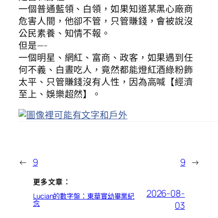
一個普通藍領、白領，如果知道某黑心廠商
危害人間，他卻不管，只管賺錢，會被說沒
公民素養、知情不報。
但是—-
一個明星、網紅、富商、政客，如果遇到任
何不義、白晝吃人，竟然都能燈紅酒綠粉飾
太平、只管賺錢沒有人性，因為高喊【經濟
至上、娛樂超然】。
←
9
9
→
更多文章：
2026-08-
Lucian的數字盤：東華實幼畢業紀
念
03