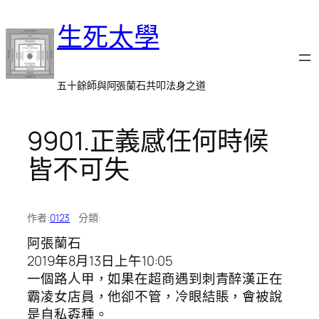
跳
生死太學
至
主
要
內
五十餘師與阿張蘭石共叩法身之道
容
9901.正義感任何時候
皆不可失
作者:
0123
分類:
阿張蘭石
2019年8月13日上午10:05
一個路人甲，如果在超商遇到刺青醉漢正在
霸凌女店員，他卻不管，冷眼結賬，會被說
是自私孬種。