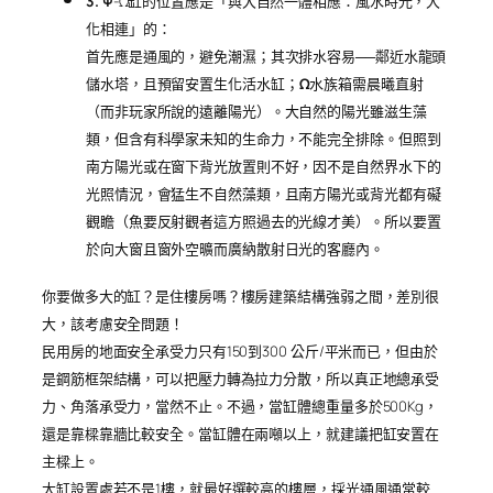
3. Ψ
-Ω缸的位置應是「與大自然一體相應：風水時光，大
化相連」的：
首先應是通風的，避免潮濕；其次排水容易──鄰近水龍頭
儲水塔，且預留安置生化活水缸；
Ω
水族箱需晨曦直射
（而非玩家所說的遠離陽光）。大自然的陽光雖滋生藻
類，但含有科學家未知的生命力，不能完全排除。但照到
南方陽光或在窗下背光放置則不好，因不是自然界水下的
光照情況，會猛生不自然藻類，且南方陽光或背光都有礙
觀瞻（魚要反射觀者這方照過去的光線才美）。所以要置
於向大窗且窗外空曠而廣納散射日光的客廳內。
你要做多大的缸？是住樓房嗎？樓房建築結構強弱之間，差別很
大，該考慮安全問題！
民用房的地面安全承受力只有150到300 公斤/平米而已，但由於
是鋼筋框架結構，可以把壓力轉為拉力分散，所以真正地總承受
力、角落承受力，當然不止。不過，當缸體總重量多於500Kg，
還是靠樑靠牆比較安全。當缸體在兩噸以上，就建議把缸安置在
主樑上。
大缸設置處若不是1樓，就最好選較高的樓層，採光通風通常較