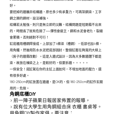
好。
要挖掉的牆雖非結構牆，原也多少有承重力，可再架鋼梁，工字
鋼之類的鋼材，設法補強。
結構若太勉強，則只是無立即的災難，結構問題是短期看不出來
的，時間長了就有危險了──彈性會疲乏，鋼和水泥會老化，裂縫
會累積。否則絕對不可行！
缸底櫃用槽鋼焊接成，上部加了4條梁（槽鋼），低部也加4條，
用角鐵，然後用防水水泥把底部固封，整個缸壓在夠寬的大樑上
（房子的牆需改動）。這是入牆式設計，因為大多數牆體下都是
梁，故放在棟梁之上，是較好的，但要拆牆。。。。。
一保安全！底缸駕在你的主缸上面如何，不增加地面的壓力，還
有很多好處。
180-250cm的缸放置在牆邊，是OK的，但 180-250cm的缸作玄關
用的，危險。
角鋼底櫃DIY
> 前一陣子蘋果日報居家佈置的報導，
> 說有位大學生用角鋼組合床 衣櫃 書桌等。
用角鋼DIY製作家俱，要注意：