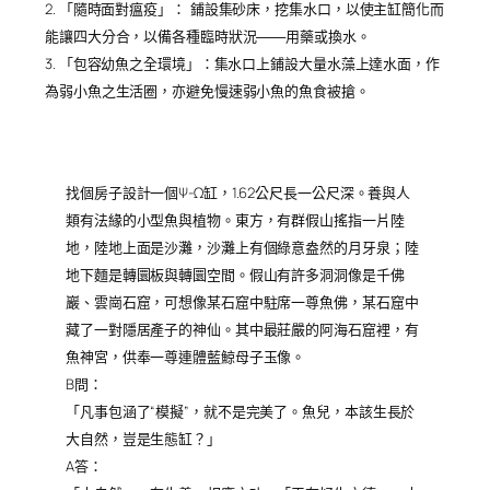
2. 「隨時面對瘟疫」：
鋪設集砂床，挖集水口，以使主缸簡化而
能讓四大分合，以備各種臨時狀況───用藥或換水。
3. 「包容幼魚之全環境」：集水口上鋪設大量水藻上達水面，作
為弱小魚之生活圈，亦避免慢速弱小魚的魚食被搶。
找個房子設計一個Ψ-Ω缸，1.62公尺長一公尺深。養與人
類有法緣的小型魚與植物。東方，有群假山搖指一片陸
地，陸地上面是沙灘，沙灘上有個綠意盎然的月牙泉；陸
地下麵是轉圜板與轉圜空間。假山有許多洞洞像是千佛
巖、雲崗石窟，可想像某石窟中駐席一尊魚佛，某石窟中
藏了一對隱居產子的神仙。其中最莊嚴的阿海石窟裡，有
魚神宮，供奉一尊連體藍鯨母子玉像。
B問：
「凡事包涵了“模擬”，就不是完美了。魚兒，本該生長於
大自然，豈是生態缸？」
A答：