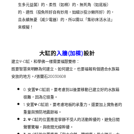
生多元益菌）的、柔性（如棉）的、無死角（如底板）
的、適性（投魚所好自有妙用，如細沙投沙鰍所好）的，
且永續無憂（減少電器）的，所以需以「集砂床活水法」
來模擬！
大缸的
入牆(加樑)
設計
建立Ψ-Ω缸，和學佛一樣需要福慧雙修：
既要智慧來明瞭為何建立、如何建立，也要福報有個適合水族箱
安放的地方。
/
張蘭石20030608
0. 安置
Ψ
-Ω缸前，要考慮到以後要移動已建立好的水族箱
很難，因為它很重。
1. 安置
Ψ
-Ω缸前，要考慮地板的承重力。還要加上賞魚者的
重量與預防地震餘裕。
2. Ψ
-Ω缸的位置應是寧靜不受人的活動幹擾的，避免日間
聲響驚嚇，與夜間光線幹擾。