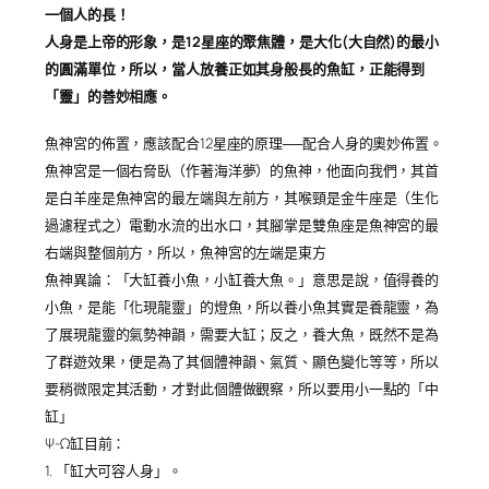
一個人的長！
人身是上帝的形象，是12星座的聚焦體，是大化(大自然)的最小
的圓滿單位，所以，當人放養正如其身般長的魚缸，正能得到
「靈」的善妙相應。
魚神宮的佈置，應該配合12星座的原理──配合人身的奧妙佈置。
魚神宮是一個右脅臥（作著海洋夢）的魚神，他面向我們，其首
是白羊座是魚神宮的最左端與左前方，其喉頸是金牛座是（生化
過濾程式之）電動水流的出水口，其腳掌是雙魚座是魚神宮的最
右端與整個前方，所以，魚神宮的左端是東方
魚神異論：「大缸養小魚，小缸養大魚。」意思是說，值得養的
小魚，是能「化現龍靈」的燈魚，所以養小魚其實是養龍靈，為
了展現龍靈的氣勢神韻，需要大缸；反之，養大魚，既然不是為
了群遊效果，便是為了其個體神韻、氣質、顯色變化等等，所以
要稍微限定其活動，才對此個體做觀察，所以要用小一點的「中
缸」
Ψ-Ω缸目前：
1. 「缸大可容人身」。