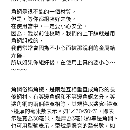
角鋼是很不錯的一個材質，
但是，等你都組裝好之後，
在使用當中，一定要小心安全，
因為，我以前住校時，我們的上下舖就是用
角鋼組成的，
我們常常會因為不小心而被那銳利的金屬給
弄傷…
所以如果你組好後，在使用上真的要小心～
～～～
角鋼俗稱角鐵、是兩邊互相垂直成角形的長
條鋼材。有等邊角鋼和不等邊角鋼之分。等
邊角鋼的兩個邊寬相等。其規格以邊寬×邊寬
×邊厚的毫米數表示。如“∠30×30×3”，即表
示邊寬為30毫米、邊厚為3毫米的等邊角鋼。
也可用型號表示，型號是邊寬的釐米數，如