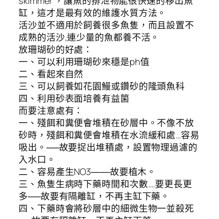
skimmer ，讓魚的排泄物能很快速的移出魚
缸，這才是最有效的維護水質方法。
活沙並不適用於飼養很多魚隻，而且設置不
成熟的活沙,連少量的魚都養不活。
放珊瑚砂的好處：
一、可以利用珊瑚砂來穩是ph值
二、看起來自然
三、可以飼養如花園鰻或鑽砂的隆頭魚科
四、利用砂表面培養有益箘
而要注意處有：
一、殘餌和糞便會堆積在砂層中。不像不放
砂時，殘餌和糞便會堆積在水流緩和處…容易
吸出。──故要捉出堆積處，設置物理過濾的
入水口。
二、容易產生NO3───故要植木。
三、魚隻生病時下藥時間和次數….要更長更
多──故要有隔離缸，不再主缸下藥。
四、下藥時會將砂層中的細微生物一並殺死