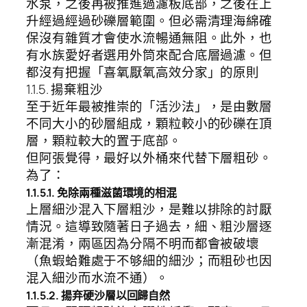
水泵，之後再被推進過濾板底部，之後在上
升經過經過砂礫層範圍。但必需清理海綿確
保沒有雜質才會使水流暢通無阻。此外，也
有水族愛好者選用外筒來配合底層過濾。但
都沒有把握「喜氧厭氧高效分家」的原則
1.1.5. 揚棄粗沙
至于近年最被推崇的「活沙法」，是由數層
不同大小的砂層組成，顆粒較小的砂礫在頂
層，顆粒較大的置于底部。
但阿張覺得，最好以外桶來代替下層粗砂。
為了：
1.1.5.1. 免除兩種滋菌環境的相混
上層細沙混入下層粗沙，是難以排除的討厭
情況。這導致隨著日子過去，細、粗沙層逐
漸混淆，兩區因為分隔不明而都會被破壞
（魚蝦蛤難處于不够細的細沙；而粗砂也因
混入細沙而水流不通）。
1.1.5.2. 揚弃硬沙層以回歸自然