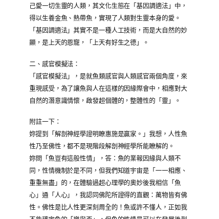
己愛一切生靈的人類，其文化生態在「基因調適法」中，
得以生養金魚、熱帶魚，實現了人類對生靈本身的愛。
「基因調適法」其實不是一種人工技術，而是大自然的妙
顯，是上天的恩寵，「上天有好生之德」。
二、感官模擬法：
「感官模擬法」，是就魚類感官與人類感官兩個角度，來
重現感受，為了讓魚與人在這樣的因緣際會中，相應對大
自然的潛意識情懷，啟發超個體的，整體性的「靈」。
附註一下：
妳提到「解剖神經學證明瞭惠施是贏家。」我想，人性魚
性乃至佛性，都不是現階段解剖神經學所能瞭解的。
妳問「魚豈有這般性情」，答：魚的業報因緣與人類不
同，性情機制於是不同，但我們知道宇宙是「一一相應、
重重無盡」的，在體驗過超心理學的奧妙後我相信「魚
心」通「人心」，我認同佛陀所證得的直觀：萬物皆有佛
性。佛性是比人性更深刻周全的！魚或許不懂人，正如我