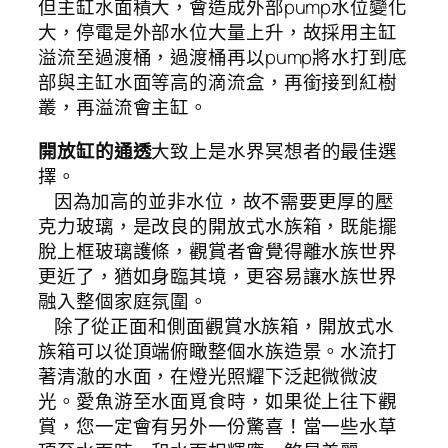
但主缸水面積大，會造成外部pump水位變化
大，停電是外部水位大量上升，故採用主缸
溢流至過渡桶，過渡桶再以pump將水打到底
部與主缸水面等高的滴流盒，再銜接到紅樹
叢，再溢流會主缸。
開放缸的通透
大致上是水界冥想者的最佳選
擇。
因為加高的並非水位，故不需要更厚的壓
克力玻璃，是改良的開放式水族箱，既能擺
脫上框玻璃護條，觀賞者會覺得離水族世界
更近了，猶如身臨其境，更容易讓水族世界
融入整個家庭氛圍。
除了從正面和側面觀賞水族箱，開放式水
族箱可以從頂端俯瞰整個水族造景。水流打
著清澈的水面，在燈光照耀下泛起微微波
光。愛魚游至水面覓食時，如果從上往下觀
賞，您一定會有另外一份驚喜！當一些水草