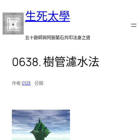
跳
生死太學
至
主
要
內
五十餘師與阿張蘭石共叩法身之道
容
0638. 樹管濾水法
作者:
0123
分類: