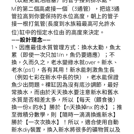
’
’
M
的第二個高處接一個
（3通管），把這3通
管拉高到你要保持的水位高度，朝上的管子
接一根打氣管(長度到水族箱最高可允許水
’
位)缸中的恒定水位由
的高度來決定。
——設計理念——
1、因應最佳水質管理方式：換水太勤，魚太
累（即使一次只加1/n，魚仍要適應）；不
換，久而久之，老水變綠水就over。新水、
老水(ps1)，各有其用！新水能刺激魚生長
（例如七彩在新水中長的快），老水能保證
魚少出問題。裸缸因為沒有底沙調節，最好
常換水，而由於天天換水要注意新水和舊水
水質是否相差太多，所以【每天（餵食後）
換一份x 的水】勝於【n天換掉nx 的水】；推
至微積分數學，則【隨時一滴滴換進新水】
勝於【一次次換水】！所以，適合使用自動
新水diy裝置，換入新水將很多的礦物質以及