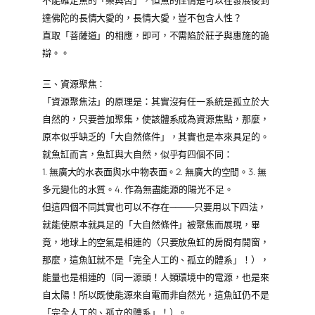
不能確定魚的「樂與否」，但魚的性情是可以在發展後到
達佛陀的長情大愛的，長情大愛，豈不包含人性？
直取「菩薩道」的相應，即可，不需陷於莊子與惠施的詭
辯。。
三、資源聚焦：
「資源聚焦法」的原理是：其實沒有任一系統是孤立於大
自然的，只要善加聚集，使該體系成為資源焦點，那麼，
原本似乎缺乏的「大自然條件」，其實也是本來具足的。
就魚缸而言，魚缸與大自然，似乎有四個不同：
1. 無廣大的水表面與水中物表面。2. 無廣大的空間。3. 無
多元變化的水質。4. 作為無盡能源的陽光不足。
但這四個不同其實也可以不存在────只要用以下四法，
就能使原本就具足的「大自然條件」被聚焦而展現，畢
竟，地球上的空氣是相連的（只要放魚缸的房間有開窗，
那麼，這魚缸就不是「完全人工的、孤立的體系」！），
能量也是相連的（同一源頭！人類環境中的電源，也是來
自太陽！所以既使能源來自電而非自然光，這魚缸仍不是
「完全人工的、孤立的體系」！）。