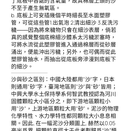
了底板中各處的含氧量，故其棉層上頭的沙
不至于產生無氧區。
b. 底板上可安插幾個平時細長至水面塑膠
管，可從這些管1.出氣泡 2.清出細沙 3.反洗污
穢───因為將來穢物只會在細沙表層，倘若
真的感覺整個底棉細沙體系太污穢淤塞時，
可將水流從此塑膠管進入通過棉層而從砂層
涌出，便能沖出污穢；另外，也可偶而從此
塑膠管抽水，而抽出從底板旁滲漫到底板下
的細沙。
沙與砂之區別：中國大陸都用"沙"字，日本
則通用"砂"字，臺灣地區則"沙"與"砂"皆用；
中興大學水土保持學系何智武教授認為河川
固體顆粒大小區分之，即下游地區顆粒小
用"沙"，上游地區顆粒大用"砂"。泥沙的物理
化學特性、水力學特性都同顆粒大小息息相
關。因此, 在一幅泥沙分類圖上, 赫然以0.05
毫米爲界, 把顆粒直徑大于此者劃歸爲“沙”類,