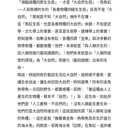
「瀕臨絕種的原生生態」，才是「大自然生態」，而魚缸
──人與魚類共生的「長養物種的緣生生態」反而不是「大
自然」？那就是不知「大自然」無所不在囉。
這「魚缸生態，也是長養物種的大自然」命題，不但是史
學、文化學上的事實，甚至是生態學、遺傳學上的事實！
妳知道嗎，如果沒有魚缸，各種所謂「金魚」與決多數的
熱帶魚種，都要絕種！他們，本來就是「與人類共生的、
因人類而進行基因調適的」！他們本來就是以「人類所經
營的環境」為「大自然」而進化（基因調適）出來的生
命。
再說，妳說所有於都該生活在大自然，說妳絕不養魚，要
讓生命自由，讓生命回到大自然。妳知道嗎？所有的金魚
熱帶魚一旦回到野生，都要絕種。若問：「養這種由人工
產生的生物種，根本不『自然』！」答：這生命，別批評
他們是「人工產物，不自然的」！沒有人類能生產生命，
他們仍是大自然所緣生的！這就是我所謂「與人類有法緣
的魚種」。這也是我「推薦養金魚、熱帶魚而非生於遠方
的海水魚」的原因。若將海水魚「囚禁」在魚缸，或許確