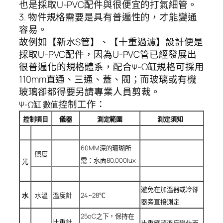
也是採取U-PVC配件與很便宜的打氣細管。
3. 物件規格需要是具有普遍性的，才能變通
容易。
故例如【新水S管】、【十重過濾】設計便是
採取U-PVC配件，因為U-PVC管已經發展出
很普遍化的規格體系，配合
-Ω缸規格可採用
Ψ
110mm直通、三通、蓋、閥；而玻璃或有機
玻璃卻都得要另請專業人員剪裁。
控制工作：
Ψ-Ω缸 數值
控制項目
儀器
測定範圍
測定須知
60MM深的珊瑚所
照度
需：水面80,000lux
光
避免在加溫器或冷卻
水
水溫
溫度計
24~28℃
器旁直接測定
25oC之下，保持在
比重計
比重應隨溫度變化而