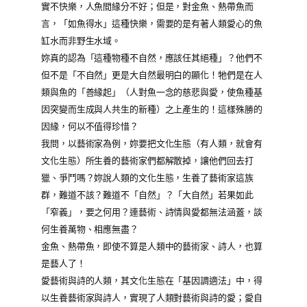
實不快樂，人魚間緣分不好；但是，對金魚、熱帶魚而
言，「如魚得水」這種快樂，需要的是有著人類愛心的魚
缸水而非野生水域。
妳真的認為「這種物種不自然，應該任其絕種」？他們不
但不是「不自然」更是大自然最明白的顯化！牠們是在人
類與魚的「善緣起」（人對魚一念的慈悲與愛，使魚種基
因突變而生成與人共生的新種）之上產生的！這樣殊勝的
因緣，何以不值得珍惜？
我問，以藝術家為例，妳要把文化生態（有人類，就會有
文化生態）所生養的藝術家們都解散掉，讓他們回去打
獵、爭鬥嗎？妳說人類的文化生態，生養了藝術家這族
群，難道不該？難道不「自然」？「大自然」若果如此
「窄義」，要之何用？連藝術、詩情與愛都無法涵蓋，談
何生養萬物、相應無盡？
金魚、熱帶魚，即使不算是人類中的藝術家、詩人，也算
是藝人了！
愛藝術與詩的人類，其文化生態在「基因調適法」中，得
以生養藝術家與詩人，實現了人類對藝術與詩的愛；愛自