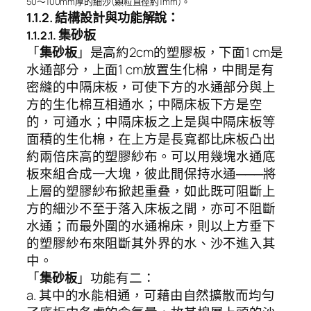
50～100mm厚的細沙(顆粒直徑約1mm)。
1.1.2. 結構設計與功能解說：
集砂板
1.1.2.1.
「
」是高約2cm的塑膠板，下面1 cm是
集砂板
水通部分，上面1 cm放置生化棉，中間是有
密縫的中隔床板，可使下方的水通部分與上
方的生化棉互相通水；中隔床板下方是空
的，可通水；中隔床板之上是與中隔床板等
面積的生化棉，在上方是長寬都比床板凸出
約兩倍床高的塑膠紗布。可以用幾塊水通底
板來組合成一大塊，彼此間保持水通───將
上層的塑膠紗布掀起重叠，如此既可阻斷上
方的細沙不至于落入床板之間，亦可不阻斷
水通；而最外圍的水通棉床，則以上方垂下
的塑膠紗布來阻斷其外界的水、沙不進入其
中。
「
」功能有二：
集砂板
a. 其中的水能相通，可藉由自然擴散而均勻