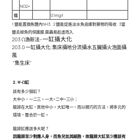
NO2+
鐵
0.1mg/l
1 鹽能置換魚體內NH3. 2 鹽能促進淡水魚皮膚對藥物的吸收. 3當
鹽去掉魚的保護膜,菌蟲易趁虛而入.
一缸攝大化
203 Ω漁新法–
203.0 一缸攝大化:集床攝地分流攝水五臟攝火泡面攝
風
"集生床"
2. Ψ-Ω缸
該有多少個缸？
大中小，一二三。一大+二中+三小：
龍諦在大缸，其他中小。大缸唯一，而以精巧的方法，將多元的
環境，整合於一缸。
龍諦缸應該多大呢？
因龍諦至少對應人身，而魚兒如其細胞，故龍諦大缸至少應該有