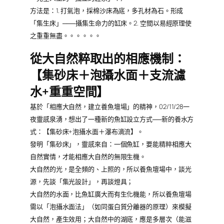
方法是：1. 打氣泡，採棉沙床為底，多孔材為石。形成
「集生床」───攝集生命力的缸床。2. 空間以易經原理使
之重重無盡。。。。。。
從大自然粹取出的相應機制：
【集砂床＋泡攝水面＋支流濾
水+重重空間】
基於「相應大自然，建立養魚壇場」的精神，02/11/28一
夜靈感泉湧，想出了一種新的魚缸設立方式──新的養水方
式：【集砂床+泡攝水面＋瀑布滴流】。
發明「集砂床」，靈感來自：一個魚缸，要能精粹相應大
自然實情，才能相應大自然的無限生機。
大自然的光，是全頻的、上照的，所以養魚壇場中，談光
源，先談「集光設計」，再談燈具；
大自然的水面，比魚缸廣大而有生化機能，所以養魚壇場
需以「泡攝水面法」（如同蛋白質分離器的原理）來模擬
大自然，產生效用；大自然中的湖底，應是多層次（能滋