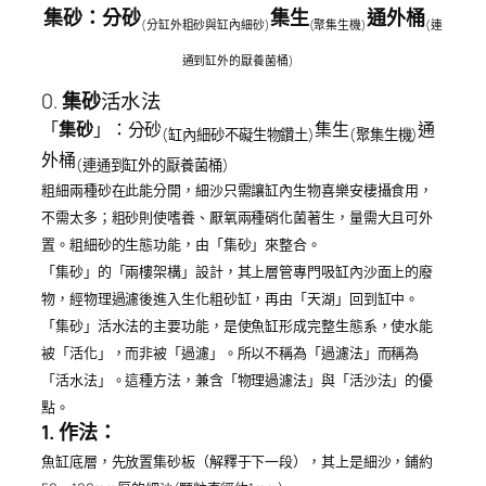
集砂：分砂
集生
通外桶
(分缸外粗砂與缸內細砂)
(聚集生機)
(連
通到缸外的厭養菌桶)
0.
活水法
集砂
「
集砂
」：分砂
集生
通
(缸內細砂不礙生物鑽土)
(聚集生機)
外桶
(連通到缸外的厭養菌桶)
粗細兩種砂在此能分開，細沙只需讓缸內生物喜樂安棲攝食用，
不需太多；粗砂則使嗜養、厭氧兩種硝化菌著生，量需大且可外
置。粗細砂的生態功能，由「集砂」來整合。
「集砂」的「兩樓架構」設計，其上層管專門吸缸內沙面上的廢
物，經物理過濾後進入生化粗砂缸，再由「天湖」回到缸中。
「集砂」活水法的主要功能，是使魚缸形成完整生態系，使水能
被「活化」，而非被「過濾」。所以不稱為「過濾法」而稱為
「活水法」。這種方法，兼含「物理過濾法」與「活沙法」的優
點。
1. 作法：
魚缸底層，先放置集砂板（解釋于下一段），其上是細沙，鋪約