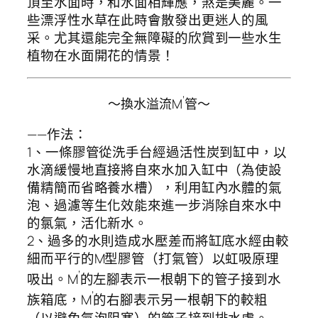
頂至水面時，和水面相輝應，煞是美麗。一
些漂浮性水草在此時會散發出更迷人的風
采。尤其還能完全無障礙的欣賞到一些水生
植物在水面開花的情景！
’
～換水溢流M
管～
——作法：
1、一條膠管從洗手台經過活性炭到缸中，以
水滴緩慢地直接將自來水加入缸中（為使設
備精簡而省略養水槽），利用缸內水體的氣
泡、過濾等生化效能來進一步消除自來水中
的氯氣，活化新水。
2、過多的水則造成水壓差而將缸底水經由較
細而平行的M型膠管（打氣管）以虹吸原理
’
吸出。M
的左腳表示一根朝下的管子接到水
’
族箱底，M
的右腳表示另一根朝下的較粗
（以避免氣泡阻塞）的管子接到排水處。