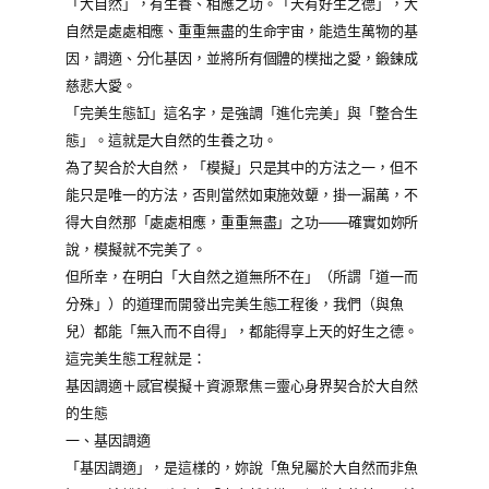
「大自然」，有生養、相應之功。「天有好生之德」，大
自然是處處相應、重重無盡的生命宇宙，能造生萬物的基
因，調適、分化基因，並將所有個體的樸拙之愛，鍛鍊成
慈悲大愛。
「完美生態缸」這名字，是強調「進化完美」與「整合生
態」。這就是大自然的生養之功。
為了契合於大自然，「模擬」只是其中的方法之一，但不
能只是唯一的方法，否則當然如東施效顰，掛一漏萬，不
得大自然那「處處相應，重重無盡」之功───確實如妳所
說，模擬就不完美了。
但所幸，在明白「大自然之道無所不在」（所謂「道一而
分殊」）的道理而開發出完美生態工程後，我們（與魚
兒）都能「無入而不自得」，都能得享上天的好生之德。
這完美生態工程就是：
基因調適＋感官模擬＋資源聚焦＝靈心身界契合於大自然
的生態
一、基因調適
「基因調適」，是這樣的，妳說「魚兒屬於大自然而非魚