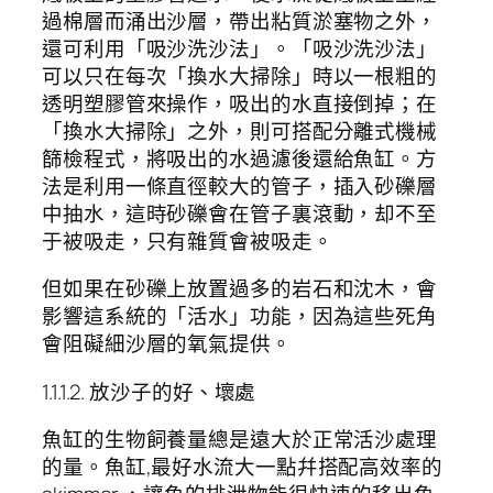
過棉層而涌出沙層，帶出粘質淤塞物之外，
還可利用「吸沙洗沙法」。「吸沙洗沙法」
可以只在每次「換水大掃除」時以一根粗的
透明塑膠管來操作，吸出的水直接倒掉；在
「換水大掃除」之外，則可搭配分離式機械
篩檢程式，將吸出的水過濾後還給魚缸。方
法是利用一條直徑較大的管子，插入砂礫層
中抽水，這時砂礫會在管子裏滾動，却不至
于被吸走，只有雜質會被吸走。
但如果在砂礫上放置過多的岩石和沈木，會
影響這系統的「活水」功能，因為這些死角
會阻礙細沙層的氧氣提供。
1.1.1.2. 放沙子的好、壞處
魚缸的生物飼養量總是遠大於正常活沙處理
的量。魚缸,最好水流大一點幷搭配高效率的