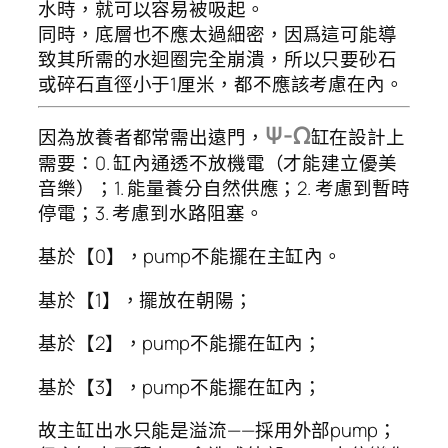
水時，就可以容易被吸起。
同時，底層也不應太過細密，因爲這可能導
致其所需的水迴圈完全崩潰，所以只要砂石
或碎石直徑小于1厘米，都不應該考慮在內。
Ψ-Ω
因為放養者都常需出遠門，
缸在設計上
需要：0. 缸內通透不放機電（才能建立優美
音樂）；1. 能量養分自然供應；2. 考慮到暫時
停電；3. 考慮到水路阻塞。
基於【0】，pump不能擺在主缸內。
基於【1】，擺放在朝陽；
基於【2】，pump不能擺在缸內；
基於【3】，pump不能擺在缸內；
故主缸出水只能是溢流——採用外部pump；