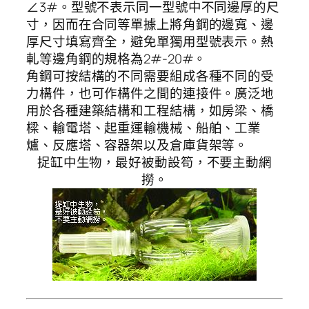
∠3#。型號不表示同一型號中不同邊厚的尺
寸，因而在合同等單據上將角鋼的邊寬、邊
厚尺寸填寫齊全，避免單獨用型號表示。熱
軋等邊角鋼的規格為2#-20#。
角鋼可按結構的不同需要組成各種不同的受
力構件，也可作構件之間的連接件。廣泛地
用於各種建築結構和工程結構，如房梁、橋
樑、輸電塔、起重運輸機械、船舶、工業
爐、反應塔、容器架以及倉庫貨架等。
捉缸中生物，最好被動設笱，不要主動網
撈。