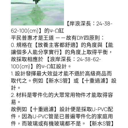
【岸浪深長：24-38-
62-100(cm)】的
-Ω缸
Ψ
平民普惠才是王道 －－故有DIY四原則：
0. 規格在【放養主客都舒適】的角度與【能
讓個多人能分享實行】的角度上取得平衡，
故採取相應於 【浪岸深長：24-38-62-
100(cm)】的
-Ω缸設計。
Ψ
1. 設計發揮最大效益才能不遜於高級商品而
取代之。例如【新水S管】或【十重過濾】設
計。
2. 材料是零件化的大眾常用物件才能取得容
易。
故例如【十重過濾】設計便是採取U-PVC配
件，因為U-PVC管是已普遍零件化的家庭用
件，而玻璃或有機玻璃都不是。【新水S管】