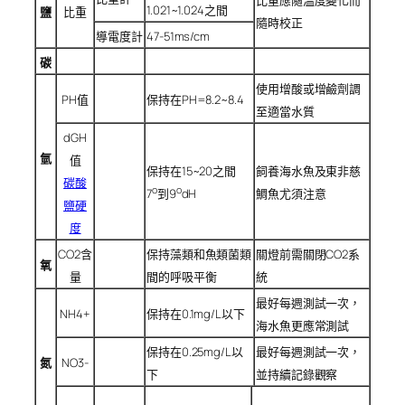
1.021~1.024之間
鹽
比重
隨時校正
導電度計
47-51ms/cm
碳
使用增酸或增鹼劑調
PH值
保持在PH=8.2~8.4
至適當水質
dGH
氫
值
保持在15~20之間
飼養海水魚及東非慈
碳酸
o
o
7
到9
dH
鯛魚尤須注意
鹽硬
度
CO2含
保持藻類和魚類菌類
關燈前需關閉CO2系
氧
量
間的呼吸平衡
統
最好每週測試一次，
NH4+
保持在0.1mg/L以下
海水魚更應常測試
保持在0.25mg/L以
最好每週測試一次，
氮
NO3-
下
並持續記錄觀察