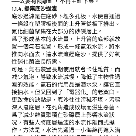
──故要有隔離缸，不再主缸下藥。
1.1.4. 揚棄底沙過濾
底沙過濾是在底砂下埋多孔板，水便會通過
一條設在塑膠板後面的上升管從板下排出。
氮化細菌聚集在大部分的砂礫層上。
爲了形成基本的水流量，上升管的底部就放
置一個氣石裝置，形成一條氣泡水流，將水
推向水面去，這水流流經底沙，提供了好氧
性硝化菌滋長所需。
可是，氣石裝置長期使用就會卡住雜質，而
减少氣泡，導致水流减慢，降低了生物性過
濾的效能。氣石的代用品是潜水泵，讓它直
接抽水。但又回到了「電器化」的老窠臼。
更致命的缺點是，底沙往往污穢不堪，污穢
深入最底層，在死角造成敗壞而滋生惡菌。
爲了减少雜質聚積在砂礫層上影響水流狀
况，有些人將底層過濾的水流作顛倒式操
作，方法是，水流先通過一小海綿再進入潜