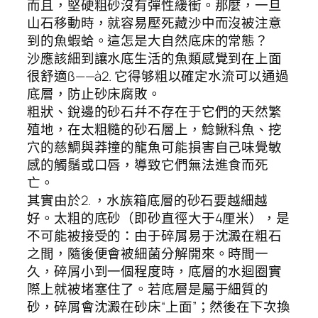
而且，堅硬粗砂沒有彈性緩衝。那麼，一旦
山石移動時，就容易壓死藏沙中而沒被注意
到的魚蝦蛤。這怎是大自然底床的常態？
沙應該細到讓水底生活的魚類感覺到在上面
很舒適ß——à2. 它得够粗以確定水流可以通過
底層，防止砂床腐敗。
粗狀、銳邊的砂石幷不存在于它們的天然繁
殖地，在太粗糙的砂石層上，鯰鰍科魚、挖
穴的慈鯛與莽撞的龍魚可能損害自己味覺敏
感的觸鬚或口唇，導致它們無法進食而死
亡。
其實由於2. ，水族箱底層的砂石要越細越
好。太粗的底砂（即砂直徑大于4厘米），是
不可能被接受的：由于碎屑易于沈澱在粗石
之間，隨後便會被細菌分解開來。時間一
久，碎屑小到一個程度時，底層的水迴圈實
際上就被堵塞住了。若底層是屬于細質的
砂，碎屑會沈澱在砂床“上面”；然後在下次換