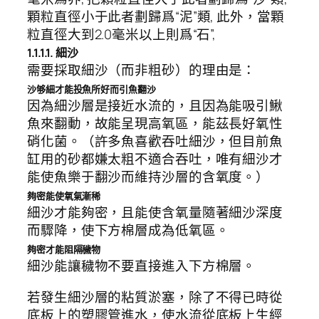
顆粒直徑小于此者劃歸爲“泥”類, 此外，當顆
粒直徑大到2.0毫米以上則爲“石”,
1.1.1.1. 細沙
需要採取細沙（而非粗砂）的理由是：
沙够細才能投魚所好而引魚翻沙
因為細沙層是接近水流的，且因為能吸引鰍
魚來翻動，故能呈現高氧區，能茲長好氧性
硝化菌。（許多魚喜歡吞吐細沙，但目前魚
缸用的砂都嫌太粗不適合吞吐，唯有細沙才
能使魚樂于翻沙而維持沙層的含氧度。）
夠密能使氧氣漸稀
細沙才能夠密，且能使含氧量隨著細沙深度
而驟降，使下方棉層成為低氧區。
夠密才能阻隔穢物
細沙能讓穢物不要直接進入下方棉層。
若發生細沙層的粘質淤塞，除了不得已時從
底板上的塑膠管進水，使水流從底板上生經